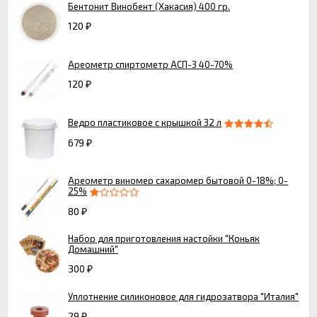
Бентонит Винобент (Хакасия) 400 гр.
120
₽
Ареометр спиртометр АСП-3 40-70%
120
₽
Ведро пластиковое с крышкой 32 л
679
₽
Ареометр виномер сахаромер бытовой 0-18%; 0-
25%
80
₽
Набор для приготовления настойки "Коньяк
Домашний"
300
₽
Уплотнение силиконовое для гидрозатвора "Италия"
29
₽