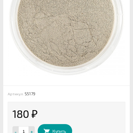
S5179
Артикул:
180
₽
-
+
Купить