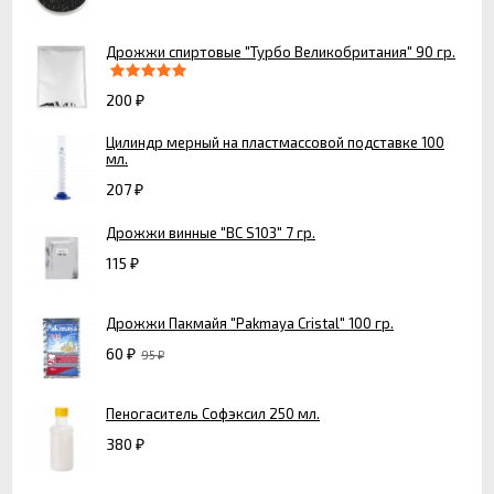
Дрожжи спиртовые "Турбо Великобритания" 90 гр.
200
₽
Цилиндр мерный на пластмассовой подставке 100
мл.
207
₽
Дрожжи винные "ВС S103" 7 гр.
115
₽
Дрожжи Пакмайя "Pakmaya Cristal" 100 гр.
60
95
₽
₽
Пеногаситель Софэксил 250 мл.
380
₽