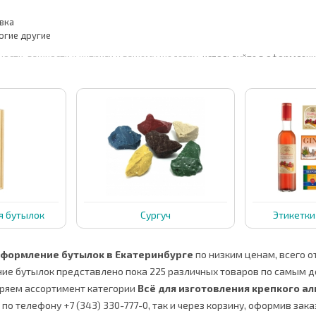
вка
огие другие
ности, важности и интриги к вашему шедевру,
используйте в оформлени
ью можете заказать форму для сургучной печати и использовать её в кач
ми.
я бутылок
Сургуч
Этикетки
оформление бутылок в Екатеринбурге
по низким ценам, всего от 
ие бутылок представлено пока 225 различных товаров по самым д
ряем ассортимент категории
Всё для изготовления крепкого ал
по телефону +7 (343) 330-777-0, так и через корзину, оформив зака