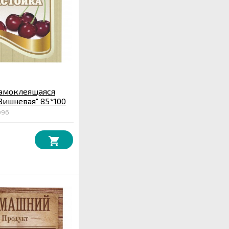
самоклеящаяся
Вишневая" 85*100
096