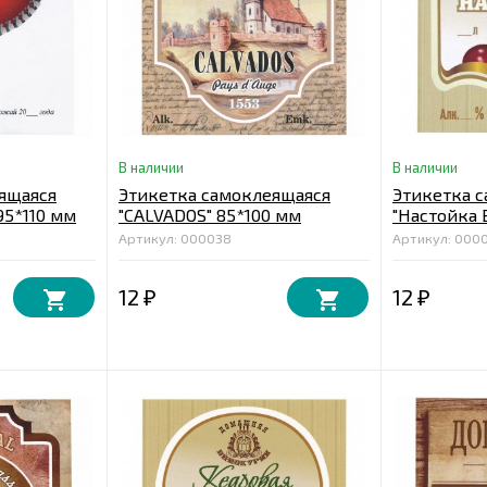
В наличии
В наличии
ящаяся
Этикетка самоклеящаяся
Этикетка 
95*110 мм
"CALVADOS" 85*100 мм
"Настойка 
мм
Артикул: 000038
Артикул: 000
12
12
₽
₽