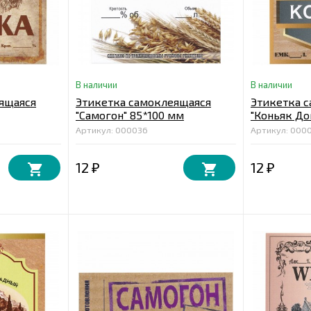
В наличии
В наличии
ящаяся
Этикетка самоклеящаяся
Этикетка 
"Самогон" 85*100 мм
"Коньяк До
мм
Артикул: 000036
Артикул: 000
12
12
₽
₽