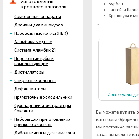
изготовления
Бурбон
крепкого алкоголя
настойки Перцо
Хреновуха и мн
Самогонные аппараты
Дрожжи для винокуров
Для придания уникаль
сургуч
. Вы с лёгкост
Пароводяные котлы (ПВК)
на бутылках с напитка
Аламбики медные
Система Аламбик 21
Перегонные кубы и
комплектующие
Дистилляторы
Спиртовые колонны
Дефлегматоры
Аксессуары дл
Прямоточные холодильники
Сухопарники и экстракторы
Сокслета
Вы можете
купить 
Наборы для приготовления
категории Оформлен
крепкого алкоголя
мы постоянно расши
Дубовые чипсы для самогона
заказ вы можете как 