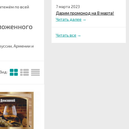
атежём по всей
7 марта 2023
Дарим промокод на 8 марта!
Читать далее
→
моженного
Читать все
→
руссии, Армении и
Вид: