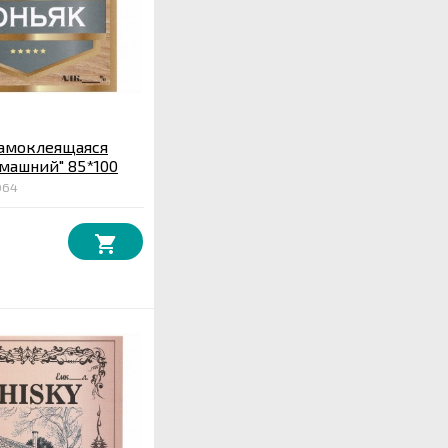
самоклеящаяся
машний" 85*100
064