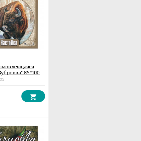
самоклеящаяся
Зубровка" 85*100
105