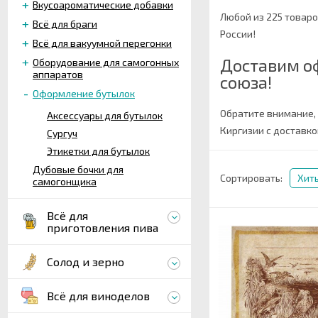
Вкусоароматические добавки
Любой из 225 товар
Всё для браги
России!
Всё для вакуумной перегонки
Доставим о
Оборудование для самогонных
аппаратов
союза!
Оформление бутылок
Обратите внимание,
Аксессуары для бутылок
Киргизии с доставко
Сургуч
Этикетки для бутылок
Дубовые бочки для
Сортировать:
Хит
самогонщика
Всё для
приготовления пива
Солод и зерно
Всё для виноделов