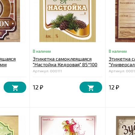
В наличии
В наличии
ящаяся
Этикетка самоклеящаяся
Этикетка 
 мм
"Настойка Кедровая" 85*100
"Универсал
мм
Артикул: 000111
Артикул: 0001
12
12
₽
₽