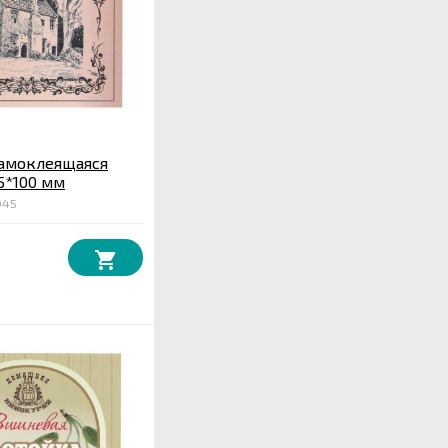
самоклеящаяся
5*100 мм
045