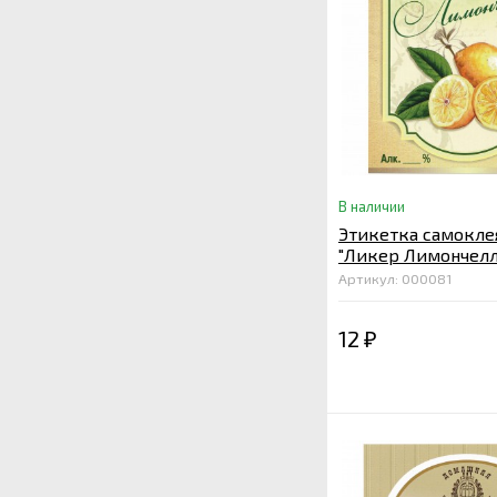
В наличии
Этикетка самокле
"Ликер Лимончелл
мм
Артикул: 000081
12
₽