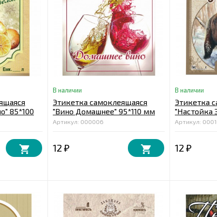
В наличии
В наличии
ящаяся
Этикетка самоклеящаяся
Этикетка 
о" 85*100
"Вино Домашнее" 95*110 мм
"Настойка 
мм
Артикул: 000006
Артикул: 000
12
12
₽
₽