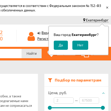
 осуществляется в соответствии с Федеральным законом № 152-ФЗ
×
й обезличенных данных.
Екатеринбург
42
0
Корзина
Вход
Ваш город
Екатеринбург
?
-0
0
Регистрация
₽
0
0
Избранные
Сравнение
Найти
Подбор по параметрам
Цена,
руб.
обки, а также
—
Предлагаемые нами
ам не соприкасаться