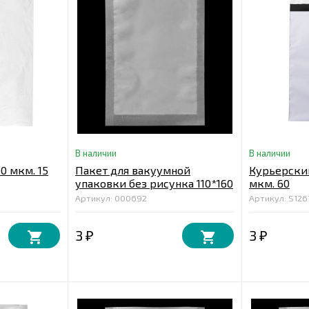
В наличии
В наличии
0 мкм. 15
Пакет для вакуумной
Курьерский
упаковки без рисунка 110*160
мкм. 60
мкм. 55
Артикул: 000692
Артикул: S126
3
3
₽
₽