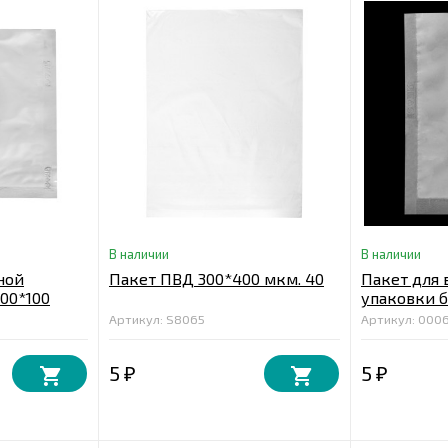
В наличии
В наличии
ной
Пакет ПВД 300*400 мкм. 40
Пакет для
00*100
упаковки б
160*250 мк
Артикул: S8065
Артикул: 000
5
5
₽
₽