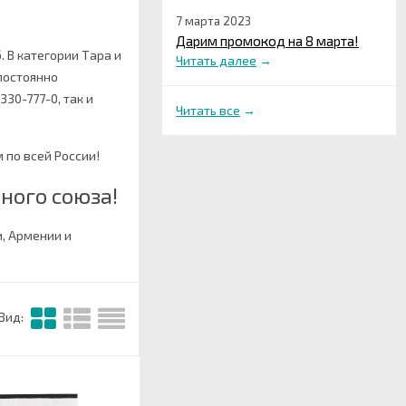
7 марта 2023
Дарим промокод на 8 марта!
. В категории Тара и
Читать далее
→
постоянно
330-777-0, так и
Читать все
→
 по всей России!
ного союза!
и, Армении и
Вид: