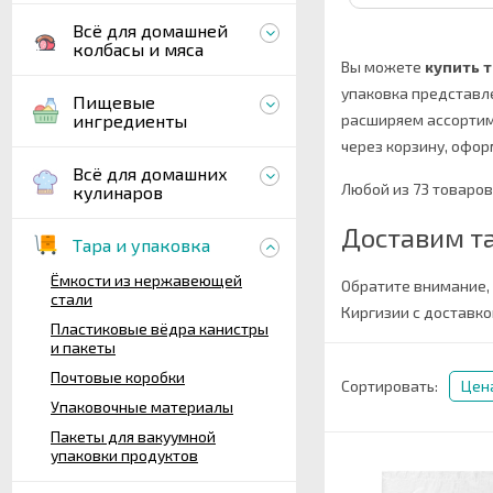
Всё для домашней
колбасы и мяса
Вы можете
купить 
упаковка представл
Пищевые
ингредиенты
расширяем ассорти
через корзину, офор
Всё для домашних
Любой из 73 товаров
кулинаров
Доставим та
Тара и упаковка
Ёмкости из нержавеющей
Обратите внимание,
стали
Киргизии с доставко
Пластиковые вёдра канистры
и пакеты
Почтовые коробки
Сортировать:
Цен
Упаковочные материалы
Пакеты для вакуумной
упаковки продуктов