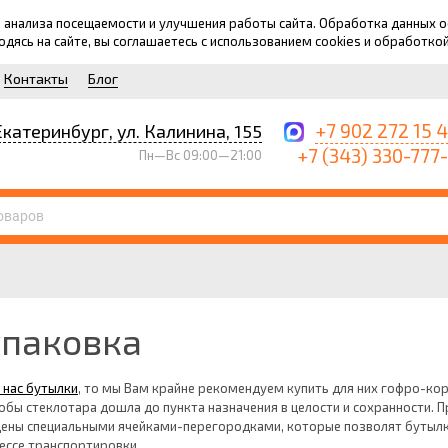
для анализа посещаемости и улучшения работы сайта. Обработка данных
ходясь на сайте, вы соглашаетесь с использованием cookies и обработко
Контакты
Блог
+7 902 272 15 
Екатеринбург, ул. Калинина, 155
+7 (343) 330-777
Пн—Вс 09:00—21:00
упаковка
 нас бутылки
, то мы Вам крайне рекомендуем купить для них гофро-кор
обы стеклотара дошла до пункта назначения в целости и сохранности. 
ены специальными ячейками-перегородками, которые позволят бутылк
ессе транспортировки.