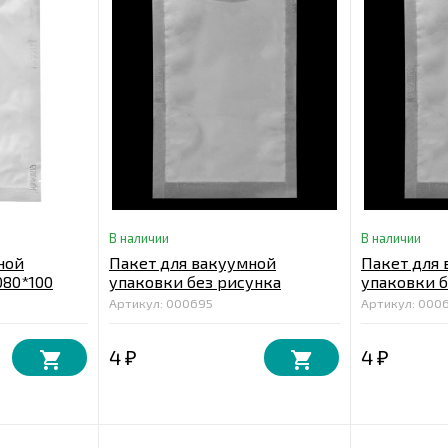
В наличии
В наличии
ной
Пакет для вакуумной
Пакет для
080*100
упаковки без рисунка
упаковки б
150*200 мкм. 55
120*200 мк
Артикул: 000695
Артикул: 000
4
4
₽
₽