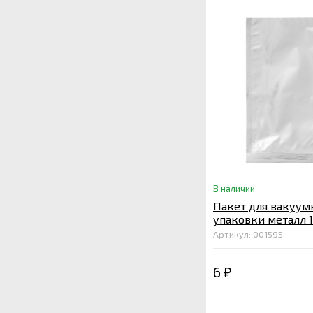
В наличии
Пакет для вакуум
упаковки металл 
мкм. 100
Артикул: 001595
6
₽