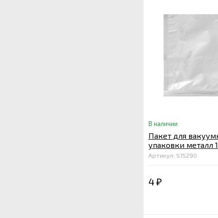
В наличии
Пакет для вакуум
упаковки металл 1
мкм. 65
Артикул: S15290
4
₽