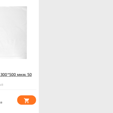
300*500 мкм. 50
48
на