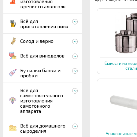
изготовления
крепкого алкоголя
Всё для
приготовления пива
Солод и зерно
Всё для виноделов
Ёмкости из не
стал
Бутылки банки и
пробки
Всё для
самостоятельного
изготовления
самогонного
аппарата
Всё для домашнего
сыроделия
Упаковочные 