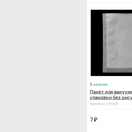
В наличии
Пакет для вакуум
упаковки без рис
200*300 мкм. 65
Артикул: S9548
7
₽