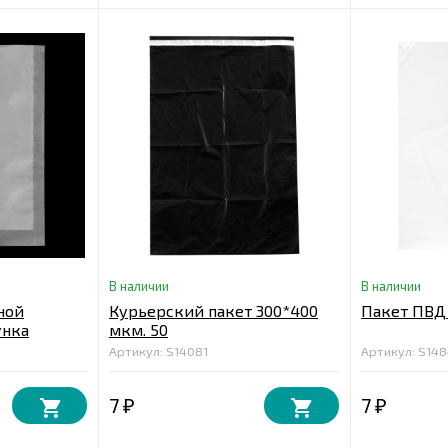
В наличии
В наличии
ной
Курьерский пакет 300*400
Пакет ПВД 
унка
мкм. 50
Артикул: S14081
Артикул: S14
7
7
₽
₽