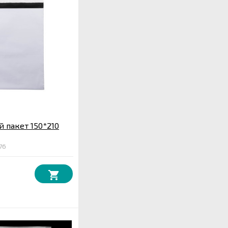
 пакет 150*210
76