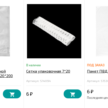
В наличии
ПОД ЗАКАЗ
ной
Сетка упаковочная 7*20
Пакет ПВД 
120*200
Артикул: S14094
Артикул: S153
6
₽
6
₽
Последняя це