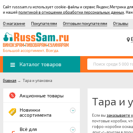
Сайт russsam.ru использует cookie-файлы и сервис Яндекс.Метрика 
и нашей
политикой в отношении обработки персональных данных
. На
О магазине
Покупателям
Оптовым покупателям
Отзывы
Большой ассортимент. Всегда.
Каталог товаров
Главная
→
Тара и упаковка
Акционные товары
Тара и 
Новинки
ассортимента
Если вы
заказываете у
почтовые коробки, чт
гофро-коробки оснащ
Всё для
друг-с-другом в проц