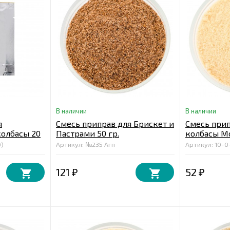
В наличии
В наличии
я
Смесь приправ для Брискет и
Смесь прип
олбасы 20
Пастрами 50 гр.
колбасы Мо
0)
Артикул: №235 Агп
Артикул: 10-0
121
52
₽
₽