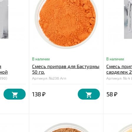
В наличии
В наличии
я
Смесь приправ для Бастурмы
Смесь прип
ной
50 гр.
сарделек 2
 гр.
890)
Артикул: №236 Агп
Артикул: № 4 
138
58
₽
₽