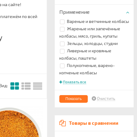
з на сайте!
Применение
 платежём по всей
Вареные и ветчинные колбасы
Жареные или запечённые
у
колбасы, мясо, гриль, купаты
Зельцы, холодцы, студни
Ливерные и кровяные
колбасы, паштеты
Полукопченые, варено-
копченые колбасы
Показать все
Вид:
Очистить
Товары в сравнении