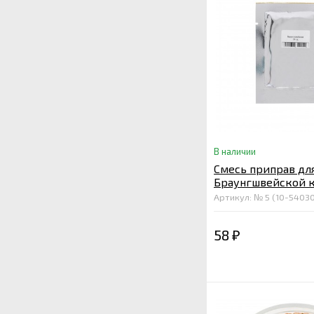
В наличии
Смесь приправ дл
Браунгшвейской к
гр.
Артикул: № 5 (10-5403
58
₽