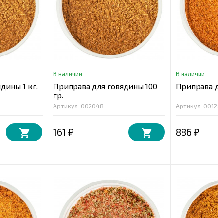
В наличии
В наличии
дины 1 кг.
Приправа для говядины 100
Приправа д
гр.
Артикул: 002048
Артикул: 0012
161
886
₽
₽