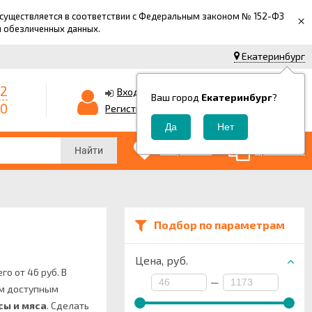
 осуществляется в соответствии с Федеральным законом № 152-ФЗ
×
й обезличенных данных.
Екатеринбург
42
0
Корзина
Вход
Ваш город
Екатеринбург
?
-0
0
Регистрация
₽
0
0
Избранные
Сравнение
Найти
Подбор по параметрам
Цена,
руб.
го от 46 руб. В
—
ым доступным
сы и мяса
.
Сделать