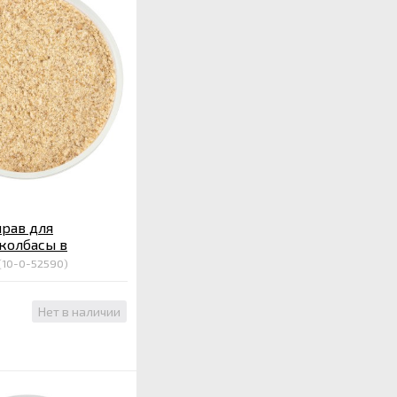
рав для
колбасы в
0 гр.
(10-0-52590)
Нет в наличии