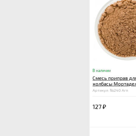
В наличии
Смесь приправ дл
колбасы Мортадел
Артикул: №240 Агп
127
₽