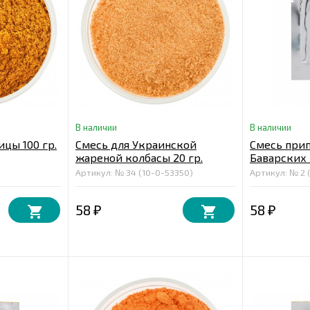
В наличии
В наличии
цы 100 гр.
Смесь для Украинской
Смесь прип
жареной колбасы 20 гр.
Баварских 
20 гр.
Артикул: № 34 (10-0-53350)
Артикул: № 2 
58
58
₽
₽