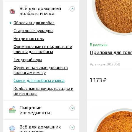
Всё для домашней
колбасы и мяса
Оболочка для колбас
Стартовые культуры
Нитритная соль
В наличии
Формовочные сетки, шпагат и
клипсы для колбасы
Приправа для говя
Тендерайзеры
Артикул: 002058
Функциональные добавки к
колбасам и мясу
1 173
Смеси для колбасы и мяса
₽
Колбасные шприцы, насадки и
ветчинницы
Пищевые
ингредиенты
Всё для домашних
кулинаров