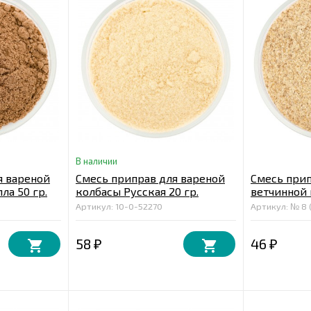
В наличии
я вареной
Смесь приправ для вареной
Смесь прип
ла 50 гр.
колбасы Русская 20 гр.
ветчинной 
оболочке 2
Артикул: 10-0-52270
Артикул: № 8 
58
46
₽
₽