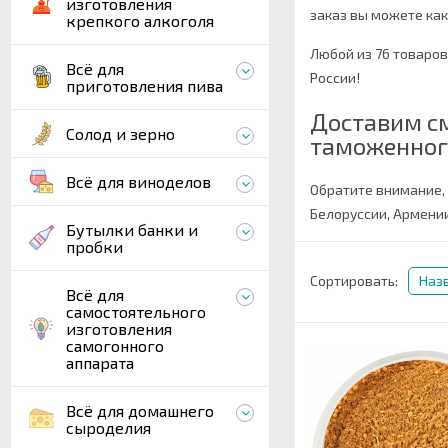
изготовления
заказ вы можете как 
крепкого алкоголя
Любой из 76 товаро
Всё для
России!
приготовления пива
Доставим см
Солод и зерно
таможенног
Всё для виноделов
Обратите внимание,
Белоруссии, Армении
Бутылки банки и
пробки
Сортировать:
Наз
Всё для
самостоятельного
изготовления
самогонного
аппарата
Всё для домашнего
сыроделия