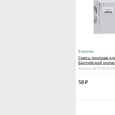
В наличии
Смесь приправ дл
Балтийской копче
колбасы к пиву 20
Артикул: № 17 (10-0-53
58
₽