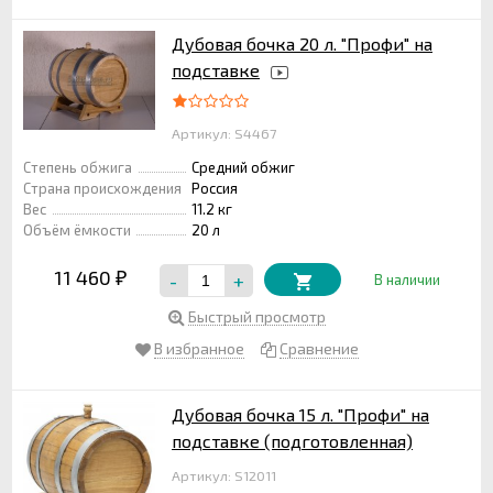
Дубовая бочка 20 л. "Профи" на
подставке
Артикул: S4467
Степень обжига
Средний обжиг
Страна происхождения
Россия
Вес
11.2 кг
Объём ёмкости
20 л
11 460
-
+
₽
В наличии
Быстрый просмотр
В избранное
Сравнение
Дубовая бочка 15 л. "Профи" на
подставке (подготовленная)
Артикул: S12011