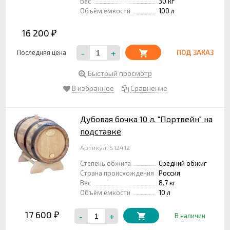
Вес
30 кг
Объём ёмкости
100 л
16 200
₽
-
+
Последняя цена
ПОД ЗАКАЗ
Быстрый просмотр
В избранное
Сравнение
Дубовая бочка 10 л. "Портвейн" на
подставке
Артикул: S12412
Степень обжига
Средний обжиг
Страна происхождения
Россия
Вес
8.7 кг
Объём ёмкости
10 л
17 600
-
+
₽
В наличии