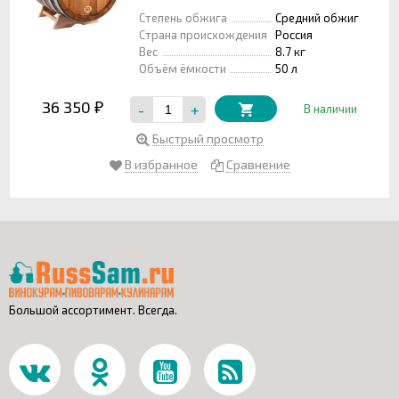
Степень обжига
Средний обжиг
Страна происхождения
Россия
Вес
8.7 кг
Объём ёмкости
50 л
36 350
-
+
₽
В наличии
Быстрый просмотр
В избранное
Сравнение
Большой ассортимент. Всегда.