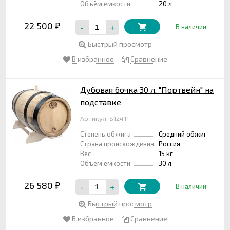
Объём ёмкости
20 л
22 500
-
+
₽
В наличии
Быстрый просмотр
В избранное
Сравнение
Дубовая бочка 30 л. "Портвейн" на
подставке
Артикул: S12411
Степень обжига
Средний обжиг
Страна происхождения
Россия
Вес
15 кг
Объём ёмкости
30 л
26 580
-
+
₽
В наличии
Быстрый просмотр
В избранное
Сравнение