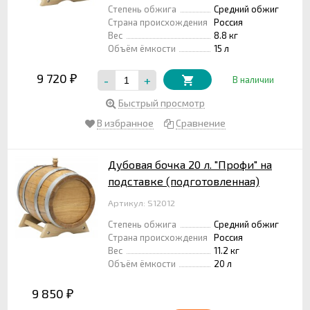
Степень обжига
Средний обжиг
Страна происхождения
Россия
Вес
8.8 кг
Объём ёмкости
15 л
9 720
-
+
₽
В наличии
Быстрый просмотр
В избранное
Сравнение
Дубовая бочка 20 л. "Профи" на
подставке (подготовленная)
Артикул: S12012
Степень обжига
Средний обжиг
Страна происхождения
Россия
Вес
11.2 кг
Объём ёмкости
20 л
9 850
₽