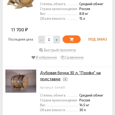
Степень обжига
Средний обжиг
Страна происхождения
Россия
Вес
8.8 кг
Объём ёмкости
15 л
11 700
₽
-
+
Последняя цена
ПОД ЗАКАЗ
Быстрый просмотр
В избранное
Сравнение
Дубовая бочка 30 л. "Профи" на
подставке
Артикул: S4469
Степень обжига
Средний обжиг
Страна происхождения
Россия
Вес
14.5 кг
Объём ёмкости
30 л