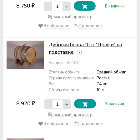
8 750
-
+
₽
В наличии
Быстрый просмотр
В избранное
Сравнение
Дубовая бочка 10 л. "Профи" на
подставке
Артикул: S4465
Степень обжига
Средний обжиг
Страна происхождения
Россия
Вес
7.4 кг
Объём ёмкости
10 л
8 920
-
+
₽
В наличии
Быстрый просмотр
В избранное
Сравнение