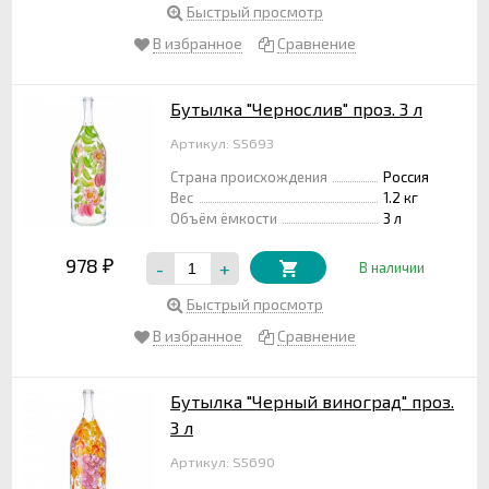
Быстрый просмотр
В избранное
Сравнение
Бутылка "Чернослив" проз. 3 л
Артикул: S5693
Страна происхождения
Россия
Вес
1.2 кг
Объём ёмкости
3 л
978
-
+
₽
В наличии
Быстрый просмотр
В избранное
Сравнение
Бутылка "Черный виноград" проз.
3 л
Артикул: S5690