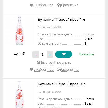
В избранное
Сравнение
Бутылка "Перец" проз. 1 л
Артикул: S5698
Страна происхождения
Россия
Вес
700 г
Объём ёмкости
1 л
495
-
+
₽
В наличии
Быстрый просмотр
В избранное
Сравнение
Бутылка "Перец" проз. 3 л
Артикул: S5666
Страна происхождения
Россия
Вес
1.2 кг
Объём ёмкости
3 л