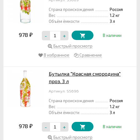
Страна происхождения
Россия
Вес
1.2 кг
Объём ёмкости
3 л
978
-
+
₽
В наличии
Быстрый просмотр
В избранное
Сравнение
Бутылка "Красная смородина"
проз. 3 л
Артикул: S5696
Страна происхождения
Россия
Вес
1.2 кг
Объём ёмкости
3 л
978
-
+
₽
В наличии
Быстрый просмотр