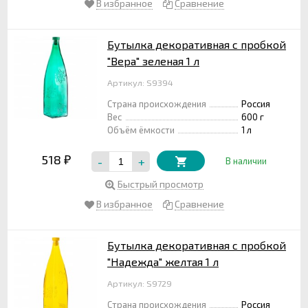
В избранное
Сравнение
Бутылка декоративная с пробкой
"Вера" зеленая 1 л
Артикул: S9394
Страна происхождения
Россия
Вес
600 г
Объём ёмкости
1 л
518
-
+
₽
В наличии
Быстрый просмотр
В избранное
Сравнение
Бутылка декоративная с пробкой
"Надежда" желтая 1 л
Артикул: S9729
Страна происхождения
Россия