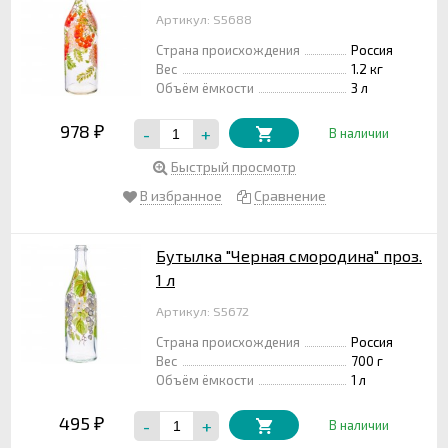
Артикул: S5688
Страна происхождения
Россия
Вес
1.2 кг
Объём ёмкости
3 л
978
-
+
₽
В наличии
Быстрый просмотр
В избранное
Сравнение
Бутылка "Черная смородина" проз.
1 л
Артикул: S5672
Страна происхождения
Россия
Вес
700 г
Объём ёмкости
1 л
495
-
+
₽
В наличии