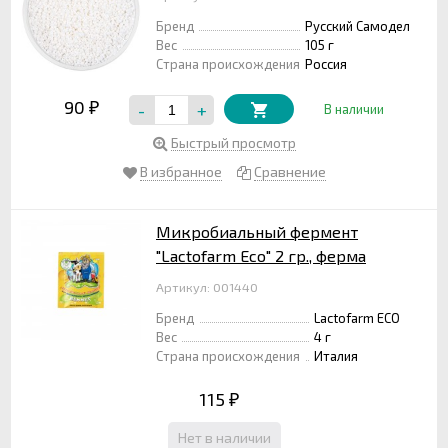
Бренд
Русский Самодел
Вес
105 г
Страна происхождения
Россия
90
-
+
₽
В наличии
Быстрый просмотр
В избранное
Сравнение
Микробиальный фермент
"Lactofarm Eco" 2 гр., ферма
Артикул: 001440
Бренд
Lactofarm ECO
Вес
4 г
Страна происхождения
Италия
115
₽
Нет в наличии