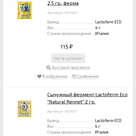
2,5 гр., ферма
Артикул: 001401
Бренд
Lactofarm ECO
Вес
4 г
Страна происхождения
Италия
115
₽
Нет в наличии
Быстрый просмотр
В избранное
Сравнение
Сычужный фермент Lactoferm Eco
"Natural Rennet" 2 гр.
Артикул: 001437
Бренд
Lactoferm ECO
Вес
4 г
Страна происхождения
Италия