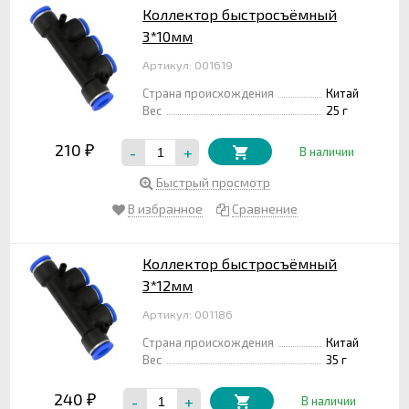
Коллектор быстросъёмный
3*10мм
Артикул: 001619
Страна происхождения
Китай
Вес
25 г
210
-
+
₽
В наличии
Быстрый просмотр
В избранное
Сравнение
Коллектор быстросъёмный
3*12мм
Артикул: 001186
Страна происхождения
Китай
Вес
35 г
240
-
+
₽
В наличии