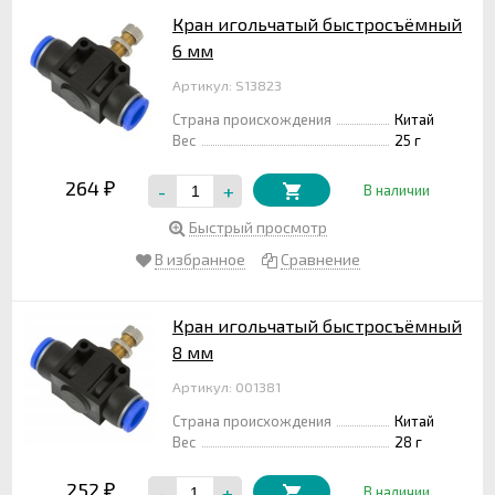
Кран игольчатый быстросъёмный
6 мм
Артикул: S13823
Страна происхождения
Китай
Вес
25 г
264
-
+
₽
В наличии
Быстрый просмотр
В избранное
Сравнение
Кран игольчатый быстросъёмный
8 мм
Артикул: 001381
Страна происхождения
Китай
Вес
28 г
252
-
+
₽
В наличии