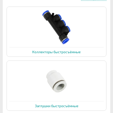
слететь со штуцера, а если шланг тонкий или наоборот
слишком толстый, то он может попросту перегнуться и
перекрыть поток воды.
Быстросъёмные пневматические соединения в этом плане
более надёжны, универсальны и удобны!
Например,
пневматические игольчатые краны
решат проблему
тонкой и точной настройки потока холодной воды.
Пневматические тройники
без проблем решат проблему
распределения воды на разные потребители, например один
поток на дефлегматор, а второй поток на холодильник.
Коллекторы быстросъёмные
Самое главное, наверное, преимущества "быстросъёмов"
заключается в быстром присоединении или отсоединении
подходящих
трубок для быстросъёмных
соединений
, достаточно всего лишь подтянуть ободок
быстросъёмного соединения и вставить в него шланг. Помимо
быстроты и удобства соединения, шланг будет держаться
очень надёжно, ведь все представленные быстросъёмные
соединения держат до 12 атмосфер!
Заглушки быстросъёмные