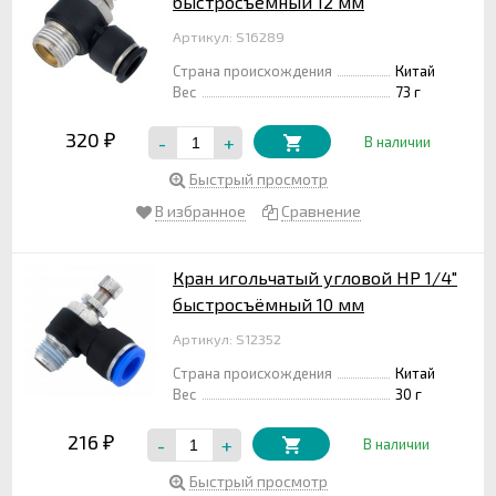
быстросъёмный 12 мм
Артикул: S16289
Страна происхождения
Китай
Вес
73 г
320
-
+
₽
В наличии
Быстрый просмотр
В избранное
Сравнение
Кран игольчатый угловой НР 1/4"
быстросъёмный 10 мм
Артикул: S12352
Страна происхождения
Китай
Вес
30 г
216
-
+
₽
В наличии
Быстрый просмотр