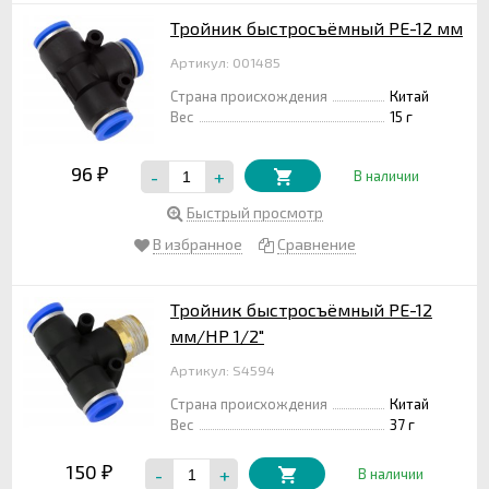
Тройник быстросъёмный PE-12 мм
Артикул: 001485
Страна происхождения
Китай
Вес
15 г
96
-
+
₽
В наличии
Быстрый просмотр
В избранное
Сравнение
Тройник быстросъёмный PE-12
мм/НР 1/2"
Артикул: S4594
Страна происхождения
Китай
Вес
37 г
150
-
+
₽
В наличии