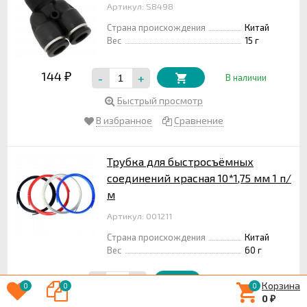
Артикул: S8498
Страна происхождения
Китай
Вес
15 г
144
-
+
₽
В наличии
Быстрый просмотр
В избранное
Сравнение
Трубка для быстросъёмных
соединений красная 10*1,75 мм 1 п/
м
Артикул: 001211
Страна происхождения
Китай
Вес
60 г
90
-
+
₽
В наличии
Корзина
0
0
0
0
₽
Быстрый просмотр