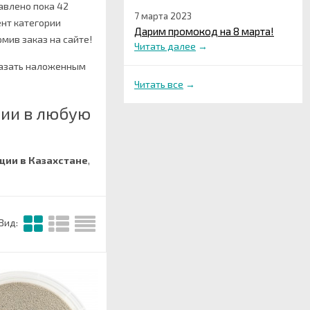
тавлено пока 42
7 марта 2023
нт категории
Дарим промокод на 8 марта!
рмив заказ на сайте!
Читать далее
→
казать наложенным
Читать все
→
ции в любую
кции в Казахстане
,
Вид: