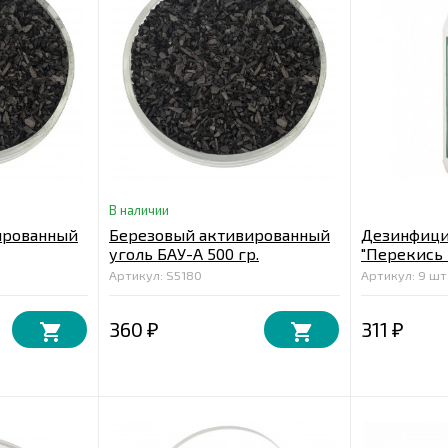
В наличии
ированный
Березовый активированный
Дезинфици
уголь БАУ-А 500 гр.
"Перекись 
литр
Артикул: S5180
Артикул: 9 шт.
360
311
₽
₽