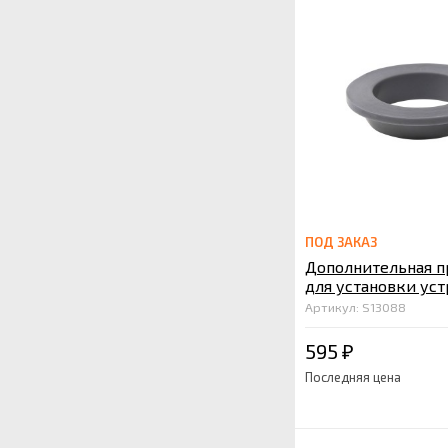
ПОД ЗАКАЗ
Дополнительная п
для установки ус
вакуумной фильтр
Артикул: S13088
595
₽
Последняя цена