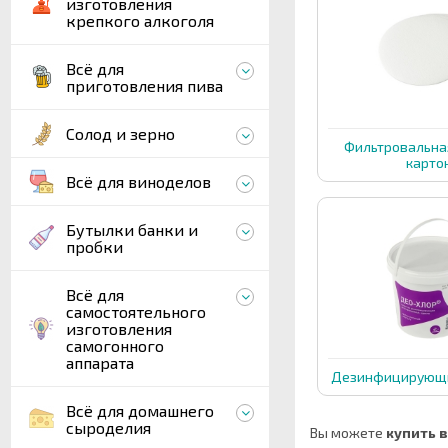
изготовления
крепкого алкоголя
Всё для
приготовления пива
Солод и зерно
Фильтровальна
карто
Всё для виноделов
Бутылки банки и
пробки
Всё для
самостоятельного
изготовления
самогонного
аппарата
Дезинфицирующи
Всё для домашнего
сыроделия
Вы можете
купить 