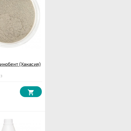
инобент (Хакасия)
33