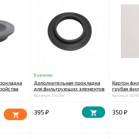
В наличии
рокладка
Дополнительная прокладка
Картон фи
тройства
для фильтрующих элементов
грубая фил
ации V3.0
устройства вакуумной
40*40 см.
Артикул: S10144
Артикул: 0018
фильтрации
395
350
₽
₽