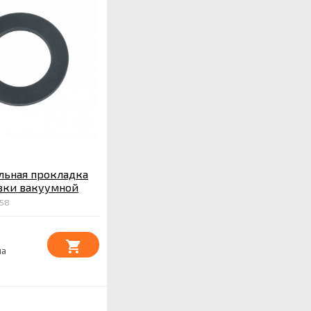
льная прокладка
вки вакуумной
нестандартную
458
на