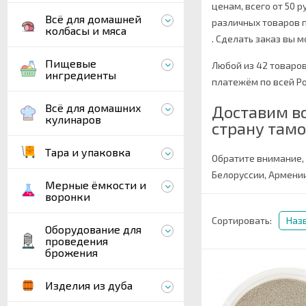
ценам, всего от 50 
Всё для домашней
различных товаров 
колбасы и мяса
.
Сделать заказ вы мо
Пищевые
Любой из 42 товаро
ингредиенты
платежём по всей Ро
Всё для домашних
Доставим вс
кулинаров
страну тамо
Тара и упаковка
Обратите внимание,
Белоруссии, Армении
Мерные ёмкости и
воронки
Сортировать:
Наз
Оборудование для
проведения
брожения
Изделия из дуба