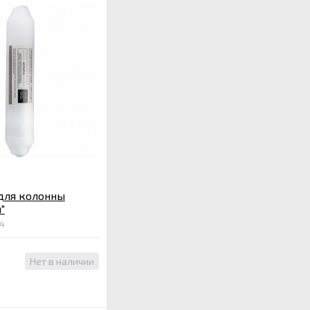
для колонны
"
24
Нет в наличии