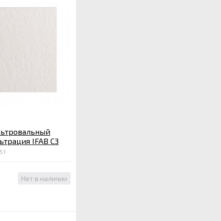
льтровальный
ьтрация IFAB C3
51
Нет в наличии