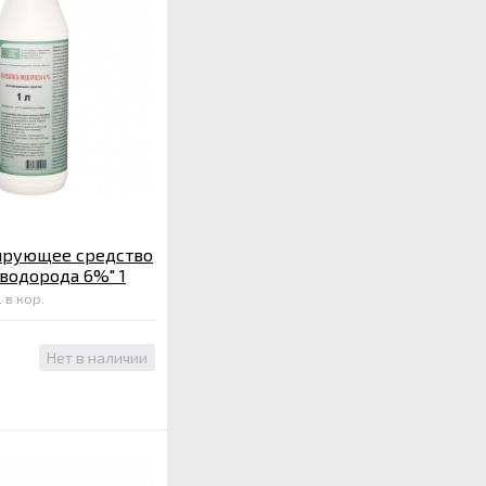
рующее средство
водорода 6%" 1
 в кор.
Нет в наличии