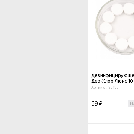
Дезинфицирующее
Део-Хлор Люкс 10
Артикул: S5183
69
Н
₽