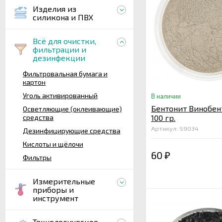
Изделия из
силикона и ПВХ
Всё для очистки,
фильтрации и
дезинфекции
Фильтровальная бумага и
картон
Уголь активированный
В наличии
Бентонит Винобент
Осветляющие (оклеивающие)
средства
100 гр.
Артикул: S9034
Дезинфицирующие средства
Кислоты и щёлочи
60
₽
Фильтры
Измерительные
приборы и
инструмент
Технологическое