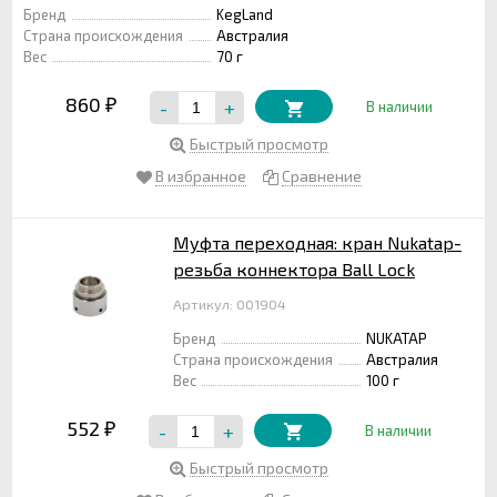
Бренд
KegLand
Страна происхождения
Австралия
Вес
70 г
860
-
+
₽
В наличии
Быстрый просмотр
В избранное
Сравнение
Муфта переходная: кран Nukatap-
резьба коннектора Ball Lock
Артикул: 001904
Бренд
NUKATAP
Страна происхождения
Австралия
Вес
100 г
552
-
+
₽
В наличии
Быстрый просмотр