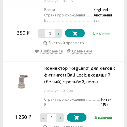
Артикул: 001836
Бренд
KegLand
Страна происхождения
Австралия
Вес
35 г
350
-
+
₽
В наличии
Быстрый просмотр
В избранное
Сравнение
Коннектор "KegLand" для кегов с
фитингом Ball Lock, входящий
(белый) с резьбой, нерж.
Артикул: 001900
Страна происхождения
Китай
Вес
115 г
1 250
-
+
₽
В наличии
Быстрый просмотр