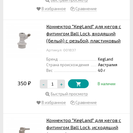
В избранное
Сравнение
Коннектор "KegLand" для кегов с
фитингом Ball Lock, входящий
(белый) с резьбой, пластиковый
Артикул: 001837
Бренд
KegLand
Страна происхождения
Австралия
Вес
40 г
350
-
+
₽
В наличии
Быстрый просмотр
В избранное
Сравнение
Коннектор "KegLand" для кегов с
фитингом Ball Lock, исходящий