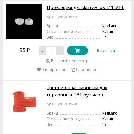
Прокладка для фитингов 1/4 MFL
Артикул: 001950
Бренд
KegLand
Страна происхождения
Китай
Вес
1 г
35
-
+
₽
В наличии
Быстрый просмотр
В избранное
Сравнение
Тройник пластиковый для
горловины ПЭТ бутылок
Артикул: 001944
Бренд
KegLand
Страна происхождения
Китай
Вес
15 г