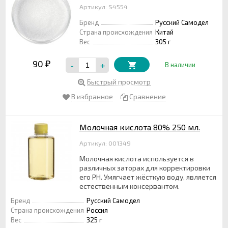
Артикул: S4554
Бренд
Русский Самодел
Страна происхождения
Китай
Вес
305 г
90
-
+
₽
В наличии
Быстрый просмотр
В избранное
Сравнение
Молочная кислота 80% 250 мл.
Артикул: 001349
Молочная кислота используется в
различных заторах для корректировки
его PH. Умягчает жёсткую воду, является
естественным консервантом.
Бренд
Русский Самодел
Страна происхождения
Россия
Вес
325 г