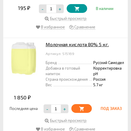
195
-
+
₽
В наличии
Быстрый просмотр
В избранное
Сравнение
Молочная кислота 80% 5 кг.
Артикул: S15169
Бренд
Русский Самодел
Добавка в готовый
Корректировка
напиток
pH
Страна происхождения
Россия
Вес
5.7 кг
1 850
₽
-
+
Последняя цена
ПОД ЗАКАЗ
Быстрый просмотр
В избранное
Сравнение