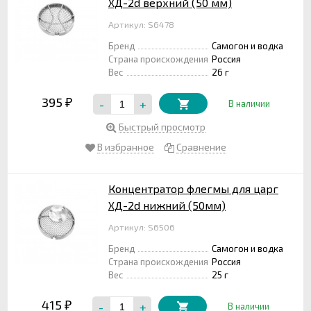
ХД-2d верхний (50 мм)
Артикул: S6478
Бренд
Самогон и водка
Страна происхождения
Россия
Вес
26 г
395
-
+
₽
В наличии
Быстрый просмотр
В избранное
Сравнение
Концентратор флегмы для царг
ХД-2d нижний (50мм)
Артикул: S6506
Бренд
Самогон и водка
Страна происхождения
Россия
Вес
25 г
415
-
+
₽
В наличии