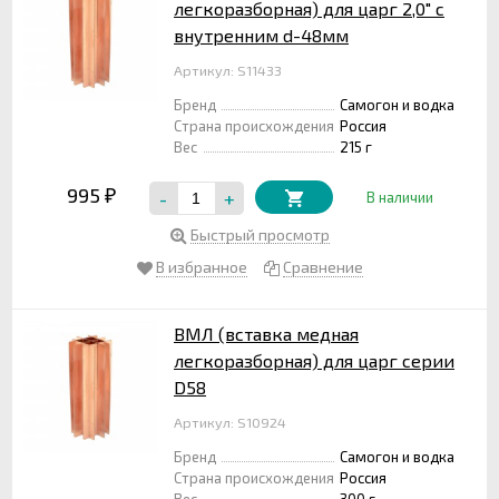
легкоразборная) для царг 2,0" с
внутренним d-48мм
Артикул: S11433
Бренд
Самогон и водка
Страна происхождения
Россия
Вес
215 г
995
-
+
₽
В наличии
Быстрый просмотр
В избранное
Сравнение
ВМЛ (вставка медная
легкоразборная) для царг серии
D58
Артикул: S10924
Бренд
Самогон и водка
Страна происхождения
Россия
Вес
300 г