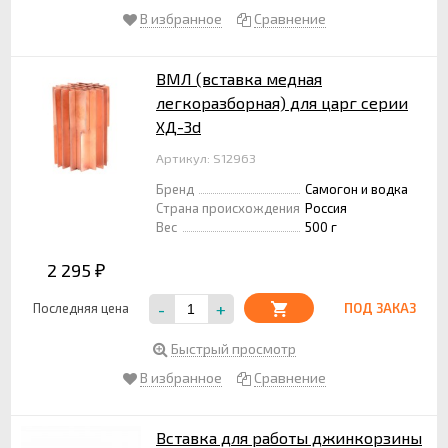
В избранное
Сравнение
ВМЛ (вставка медная
легкоразборная) для царг серии
ХД-3d
Артикул: S12963
Бренд
Самогон и водка
Страна происхождения
Россия
Вес
500 г
2 295
₽
-
+
Последняя цена
ПОД ЗАКАЗ
Быстрый просмотр
В избранное
Сравнение
Вставка для работы джинкорзины