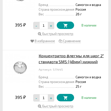
Бренд
Самогон и водка
Страна происхождения
Россия
Вес
26 г
395
-
+
₽
В наличии
Быстрый просмотр
В избранное
Сравнение
Концентратор флегмы для царг 2"
стандарта SMS (48мм) нижний
Артикул: S11445
Бренд
Самогон и водка
Страна происхождения
Россия
Вес
25 г
395
-
+
₽
В наличии
Быстрый просмотр