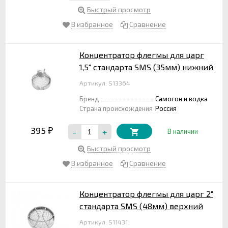
Быстрый просмотр
В избранное
Сравнение
Концентратор флегмы для царг
1,5" стандарта SMS (35мм) нижний
Артикул: S13364
Бренд
Самогон и водка
Страна происхождения
Россия
395
-
+
₽
В наличии
Быстрый просмотр
В избранное
Сравнение
Концентратор флегмы для царг 2"
стандарта SMS (48мм) верхний
Артикул: S11431