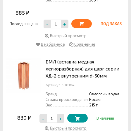
885
₽
-
+
Последняя цена
ПОД ЗАКАЗ
Быстрый просмотр
В избранное
Сравнение
ВМЛ (вставка медная
легкоразборная) для царг серии
ХД-2 c внутренним d-50мм
Артикул: S10164
Бренд
Самогон и водка
Страна происхождения
Россия
Вес
215 г
830
-
+
₽
В наличии
Быстрый просмотр