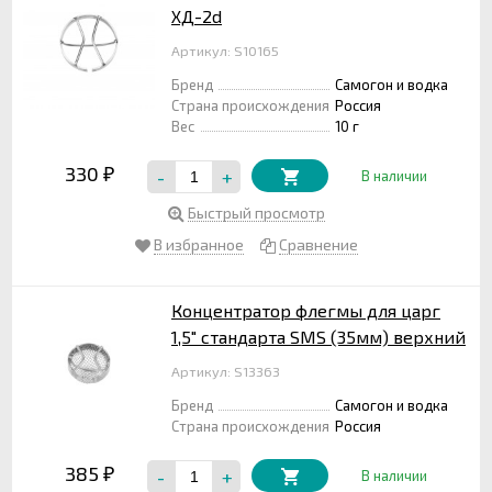
ХД-2d
Артикул: S10165
Бренд
Самогон и водка
Страна происхождения
Россия
Вес
10 г
330
-
+
₽
В наличии
Быстрый просмотр
В избранное
Сравнение
Концентратор флегмы для царг
1,5" стандарта SMS (35мм) верхний
Артикул: S13363
Бренд
Самогон и водка
Страна происхождения
Россия
385
-
+
₽
В наличии