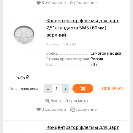
В избранное
Сравнение
Концентратор флегмы для царг
2,5" стандарта SMS (60мм)
верхний
Артикул: S16292
Бренд
Самогон и водка
Страна происхождения
Россия
Вес
30 г
525
₽
-
+
Последняя цена
ПОД ЗАКАЗ
Быстрый просмотр
В избранное
Сравнение
Концентратор флегмы для царг