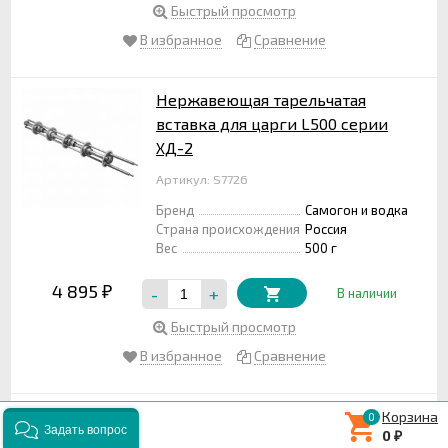
Быстрый просмотр
В избранное
Сравнение
Нержавеющая тарельчатая
вставка для царги L500 серии
ХД-2
Артикул: S7726
Бренд
Самогон и водка
Страна происхождения
Россия
Вес
500 г
4 895
-
+
₽
В наличии
Быстрый просмотр
В избранное
Сравнение
Нержавеющий узел для
Корзина
0
0
0
Задать вопрос
0
соединения тарельчатых вставок
₽