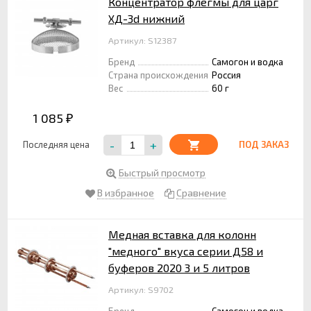
Концентратор флегмы для царг
ХД-3d нижний
Артикул: S12387
Бренд
Самогон и водка
Страна происхождения
Россия
Вес
60 г
1 085
₽
-
+
Последняя цена
ПОД ЗАКАЗ
Быстрый просмотр
В избранное
Сравнение
Медная вставка для колонн
"медного" вкуса серии Д58 и
буферов 2020 3 и 5 литров
Артикул: S9702
Бренд
Самогон и водка