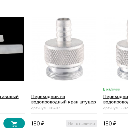
В наличии
стиковый
Переходник на
Переходни
водопроводный кран штуцер
водопрово
10 мм
12 мм
Артикул: 001407
Артикул: S58
180
180
Нет в наличии
₽
₽