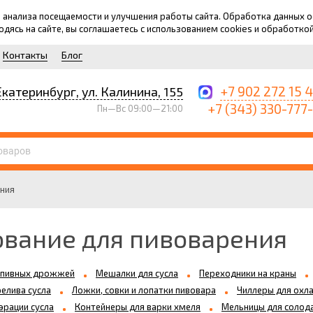
для анализа посещаемости и улучшения работы сайта. Обработка данных
ходясь на сайте, вы соглашаетесь с использованием cookies и обработко
Контакты
Блог
+7 902 272 15 
Екатеринбург, ул. Калинина, 155
+7 (343) 330-777
Пн—Вс 09:00—21:00
ния
вание для пивоварения
 пивных дрожжей
Мешалки для сусла
Переходники на краны
елива сусла
Ложки, совки и лопатки пивовара
Чиллеры для охл
эрации сусла
Контейнеры для варки хмеля
Мельницы для солод