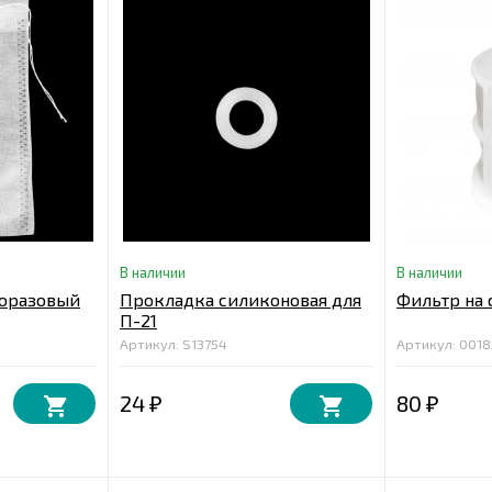
В наличии
В наличии
норазовый
Прокладка силиконовая для
Фильтр на 
П-21
Артикул: S13754
Артикул: 001
24
80
₽
₽