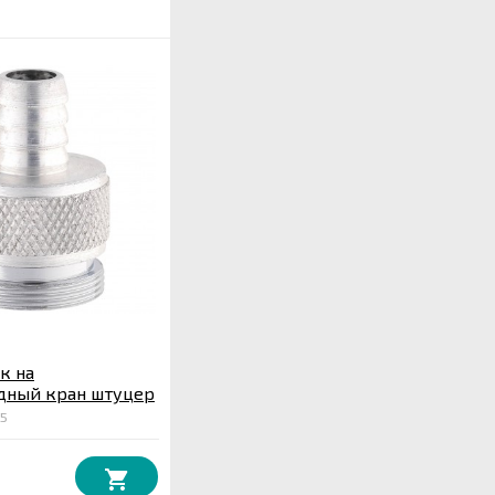
к на
дный кран штуцер
25