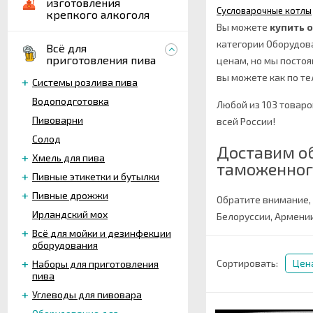
изготовления
Сусловарочные котлы
крепкого алкоголя
Вы можете
купить 
категории Оборудов
Всё для
приготовления пива
ценам, но мы посто
вы можете как по тел
Системы розлива пива
Водоподготовка
Любой из 103 товар
Пивоварни
всей России!
Солод
Доставим о
Хмель для пива
таможенног
Пивные этикетки и бутылки
Пивные дрожжи
Обратите внимание,
Ирландский мох
Белоруссии, Армении
Всё для мойки и дезинфекции
оборудования
Сортировать:
Цен
Наборы для приготовления
пива
Углеводы для пивовара