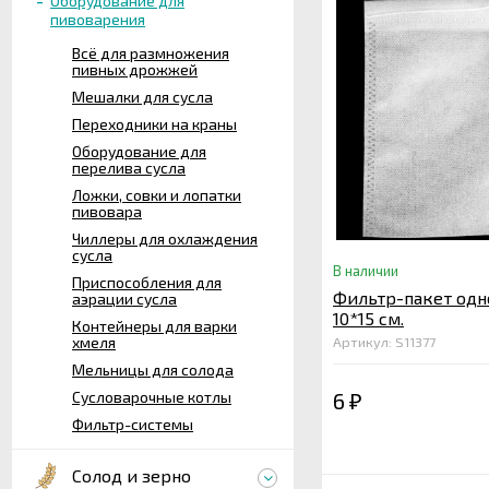
Оборудование для
пивоварения
Всё для размножения
пивных дрожжей
Мешалки для сусла
Переходники на краны
Оборудование для
перелива сусла
Ложки, совки и лопатки
пивовара
Чиллеры для охлаждения
сусла
В наличии
Приспособления для
Фильтр-пакет од
аэрации сусла
10*15 см.
Контейнеры для варки
хмеля
Артикул: S11377
Мельницы для солода
Сусловарочные котлы
6
₽
Фильтр-системы
Солод и зерно