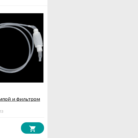
мпой и фильтром
13