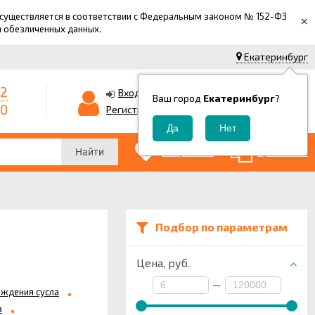
 осуществляется в соответствии с Федеральным законом № 152-ФЗ
×
й обезличенных данных.
Екатеринбург
42
0
Корзина
Вход
Ваш город
Екатеринбург
?
-0
0
Регистрация
₽
0
0
Избранные
Сравнение
Найти
Подбор по параметрам
Цена,
руб.
—
аждения сусла
а