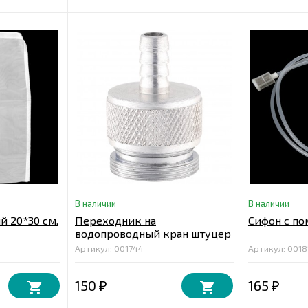
В наличии
В наличии
 20*30 см.
Переходник на
Сифон с по
водопроводный кран штуцер
8 мм
Артикул: 001744
Артикул: 0018
150
165
₽
₽