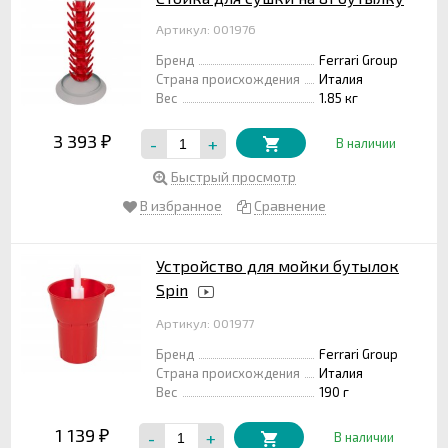
Артикул: 001976
Бренд
Ferrari Group
Страна происхождения
Италия
Вес
1.85 кг
3 393
-
+
₽
В наличии
Быстрый просмотр
В избранное
Сравнение
Устройство для мойки бутылок
Spin
Артикул: 001977
Бренд
Ferrari Group
Страна происхождения
Италия
Вес
190 г
1 139
-
+
₽
В наличии