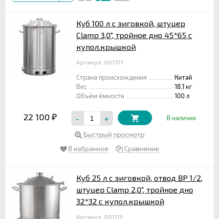
Куб 100 л с зиговкой, штуцер
Clamp 3,0", тройное дно 45*65 с
купол.крышкой
Артикул: 001777
Страна происхождения
Китай
Вес
18.1 кг
Объём ёмкости
100 л
22 100
-
+
₽
В наличии
Быстрый просмотр
В избранное
Сравнение
Куб 25 л с зиговкой, отвод ВР 1/2,
штуцер Clamp 2,0", тройное дно
32*32 с купол.крышкой
Артикул: 001113