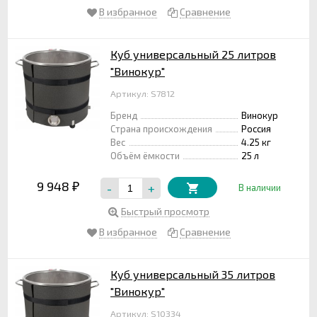
В избранное
Сравнение
Куб универсальный 25 литров
"Винокур"
Артикул: S7812
Бренд
Винокур
Страна происхождения
Россия
Вес
4.25 кг
Объём ёмкости
25 л
9 948
-
+
₽
В наличии
Быстрый просмотр
В избранное
Сравнение
Куб универсальный 35 литров
"Винокур"
Артикул: S10334