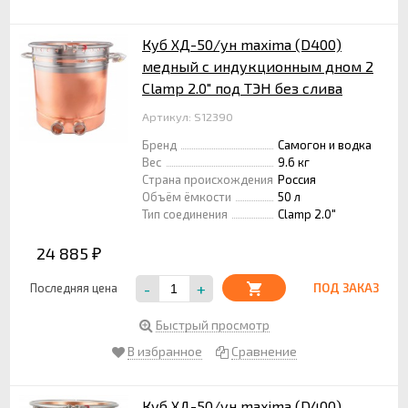
Куб ХД-50/ун maxima (D400)
медный с индукционным дном 2
Clamp 2.0" под ТЭН без слива
Артикул: S12390
Бренд
Самогон и водка
Вес
9.6 кг
Страна происхождения
Россия
Объём ёмкости
50 л
Тип соединения
Clamp 2.0"
24 885
₽
-
+
Последняя цена
ПОД ЗАКАЗ
Быстрый просмотр
В избранное
Сравнение
Куб ХД-50/ун maxima (D400)