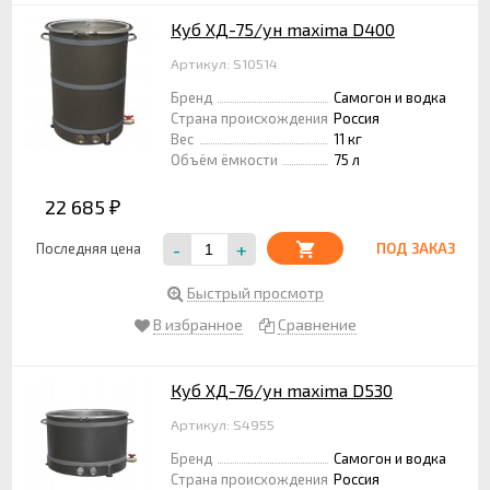
Куб ХД-75/ун maxima D400
Артикул: S10514
Бренд
Самогон и водка
Страна происхождения
Россия
Вес
11 кг
Объём ёмкости
75 л
22 685
₽
-
+
Последняя цена
ПОД ЗАКАЗ
Быстрый просмотр
В избранное
Сравнение
Куб ХД-76/ун maxima D530
Артикул: S4955
Бренд
Самогон и водка
Страна происхождения
Россия