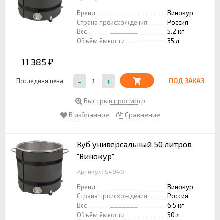
Бренд
Винокур
Страна происхождения
Россия
Вес
5.2 кг
Объём ёмкости
35 л
11 385
₽
-
+
Последняя цена
ПОД ЗАКАЗ
Быстрый просмотр
В избранное
Сравнение
Куб универсальный 50 литров
"Винокур"
Артикул: S4940
Бренд
Винокур
Страна происхождения
Россия
Вес
6.5 кг
Объём ёмкости
50 л