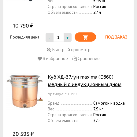
Вес
5.95 кг
Страна происхождения
Россия
Объём ёмкости
27 л
10 790
₽
-
+
Последняя цена
ПОД ЗАКАЗ
Быстрый просмотр
В избранное
Сравнение
Куб ХД-37/ун maxima (D360)
медный с индукционным дном
Артикул: S11159
Бренд
Самогон и водка
Вес
7.9 кг
Страна происхождения
Россия
Объём ёмкости
37 л
20 595
₽