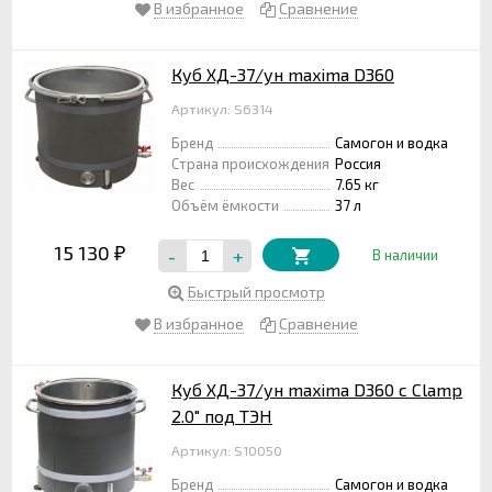
В избранное
Сравнение
Куб ХД-37/ун maxima D360
Артикул: S6314
Бренд
Самогон и водка
Страна происхождения
Россия
Вес
7.65 кг
Объём ёмкости
37 л
15 130
-
+
₽
В наличии
Быстрый просмотр
В избранное
Сравнение
Куб ХД-37/ун maxima D360 с Clamp
2.0" под ТЭН
Артикул: S10050
Бренд
Самогон и водка