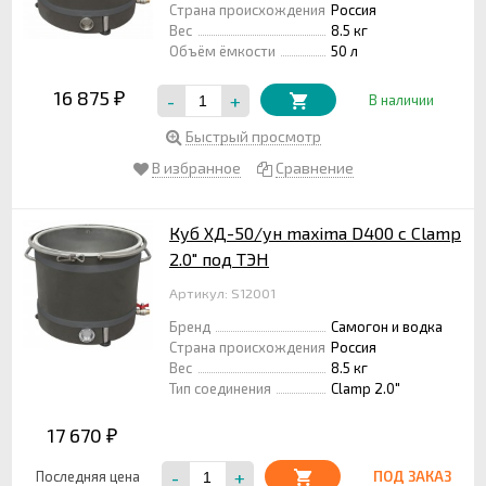
Страна происхождения
Россия
Вес
8.5 кг
Объём ёмкости
50 л
16 875
-
+
₽
В наличии
Быстрый просмотр
В избранное
Сравнение
Куб ХД-50/ун maxima D400 с Clamp
2.0" под ТЭН
Артикул: S12001
Бренд
Самогон и водка
Страна происхождения
Россия
Вес
8.5 кг
Тип соединения
Clamp 2.0"
17 670
₽
-
+
Последняя цена
ПОД ЗАКАЗ