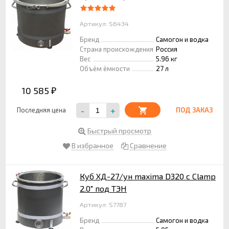
Артикул: S6434
Бренд
Самогон и водка
Страна происхождения
Россия
Вес
5.96 кг
Объём ёмкости
27 л
10 585
₽
-
+
Последняя цена
ПОД ЗАКАЗ
Быстрый просмотр
В избранное
Сравнение
Куб ХД-27/ун maxima D320 с Clamp
2.0" под ТЭН
Артикул: S7787
Бренд
Самогон и водка