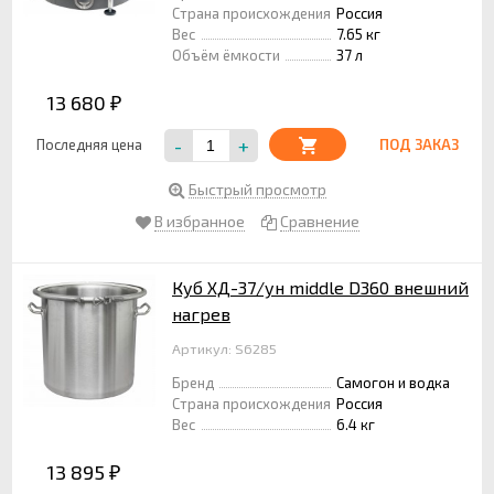
Страна происхождения
Россия
Вес
7.65 кг
Объём ёмкости
37 л
13 680
₽
-
+
Последняя цена
ПОД ЗАКАЗ
Быстрый просмотр
В избранное
Сравнение
Куб ХД-37/ун middle D360 внешний
нагрев
Артикул: S6285
Бренд
Самогон и водка
Страна происхождения
Россия
Вес
6.4 кг
13 895
₽