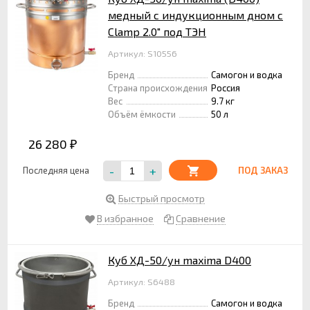
медный с индукционным дном с
Clamp 2.0" под ТЭН
Артикул: S10556
Бренд
Самогон и водка
Страна происхождения
Россия
Вес
9.7 кг
Объём ёмкости
50 л
26 280
₽
-
+
Последняя цена
ПОД ЗАКАЗ
Быстрый просмотр
В избранное
Сравнение
Куб ХД-50/ун maxima D400
Артикул: S6488
Бренд
Самогон и водка