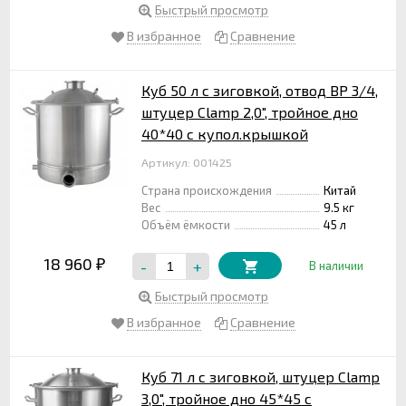
Быстрый просмотр
В избранное
Сравнение
Куб 50 л с зиговкой, отвод ВР 3/4,
штуцер Clamp 2,0", тройное дно
40*40 с купол.крышкой
Артикул: 001425
Страна происхождения
Китай
Вес
9.5 кг
Объём ёмкости
45 л
18 960
-
+
₽
В наличии
Быстрый просмотр
В избранное
Сравнение
Куб 71 л с зиговкой, штуцер Clamp
3,0", тройное дно 45*45 с