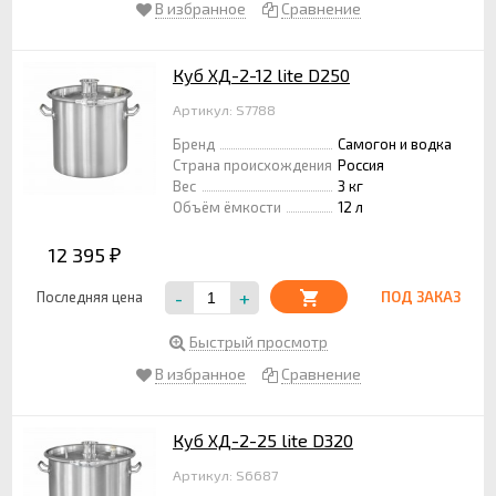
В избранное
Сравнение
Куб ХД-2-12 lite D250
Артикул: S7788
Бренд
Самогон и водка
Страна происхождения
Россия
Вес
3 кг
Объём ёмкости
12 л
12 395
₽
-
+
Последняя цена
ПОД ЗАКАЗ
Быстрый просмотр
В избранное
Сравнение
Куб ХД-2-25 lite D320
Артикул: S6687