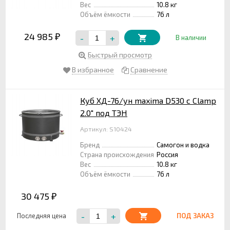
Вес
10.8 кг
Объём ёмкости
76 л
24 985
-
+
₽
В наличии
Быстрый просмотр
В избранное
Сравнение
Куб ХД-76/ун maxima D530 с Clamp
2.0" под ТЭН
Артикул: S10424
Бренд
Самогон и водка
Страна происхождения
Россия
Вес
10.8 кг
Объём ёмкости
76 л
30 475
₽
-
+
Последняя цена
ПОД ЗАКАЗ