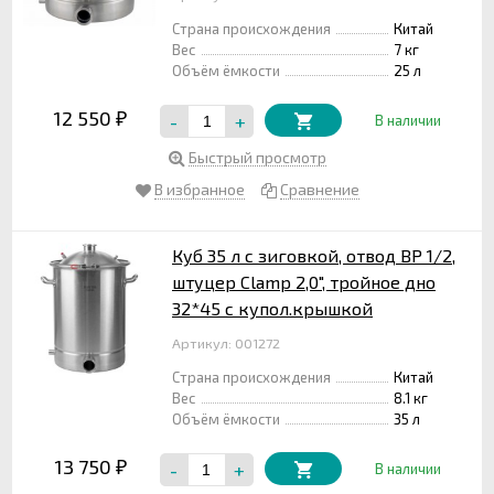
Страна происхождения
Китай
Вес
7 кг
Объём ёмкости
25 л
12 550
-
+
₽
В наличии
Быстрый просмотр
В избранное
Сравнение
Куб 35 л с зиговкой, отвод ВР 1/2,
штуцер Clamp 2,0", тройное дно
32*45 с купол.крышкой
Артикул: 001272
Страна происхождения
Китай
Вес
8.1 кг
Объём ёмкости
35 л
13 750
-
+
₽
В наличии