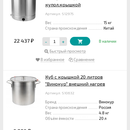
купол.крышкой
Артикул: S12975
Вес
15 кг
Страна происхождения
Китай
22 437
-
+
₽
В наличии
Быстрый просмотр
В избранное
Сравнение
Куб с крышкой 20 литров
"Винокур" внешний нагрев
Артикул: S10632
Бренд
Винокур
Страна происхождения
Россия
Вес
4.8 кг
Объём ёмкости
20 л