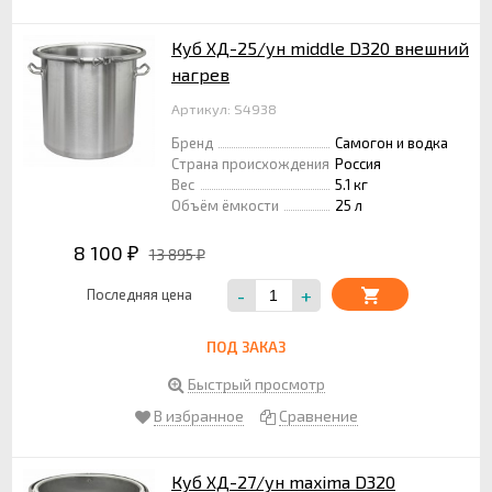
Куб ХД-25/ун middle D320 внешний
нагрев
Артикул: S4938
Бренд
Самогон и водка
Страна происхождения
Россия
Вес
5.1 кг
Объём ёмкости
25 л
8 100
13 895
₽
₽
-
+
Последняя цена
ПОД ЗАКАЗ
Быстрый просмотр
В избранное
Сравнение
Куб ХД-27/ун maxima D320