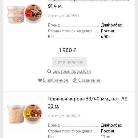
91,4 м.
Артикул: 000551
Бренд
ДляКолбас
Страна происхождения
Россия
Вес
490 г
1 960
₽
Нет в наличии
Быстрый просмотр
В избранное
Сравнение
Говяжья черева 38/40 мм., кат. АВ,
30 м.
Артикул: 000546
Бренд
ДляКолбас
Страна происхождения
Россия
Вес
1.1 кг