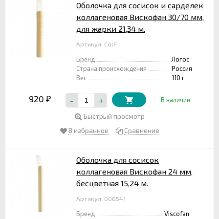
Оболочка для сосисок и сарделек
коллагеновая Вискофан 30/70 мм,
для жарки 21,34 м.
Артикул: ColF
Бренд
Логос
Страна происхождения
Россия
Вес
110 г
920
-
+
₽
В наличии
Быстрый просмотр
В избранное
Сравнение
Оболочка для сосисок
коллагеновая Вискофан 24 мм,
бесцветная 15,24 м.
Артикул: 000541
Бренд
Viscofan