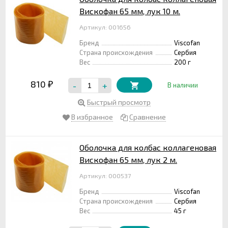
Вискофан 65 мм, лук 10 м.
Артикул: 001656
Бренд
Viscofan
Страна происхождения
Сербия
Вес
200 г
810
-
+
₽
В наличии
Быстрый просмотр
В избранное
Сравнение
Оболочка для колбас коллагеновая
Вискофан 65 мм, лук 2 м.
Артикул: 000537
Бренд
Viscofan
Страна происхождения
Сербия
Вес
45 г