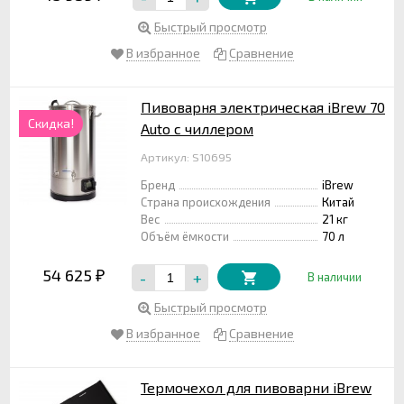
Быстрый просмотр
В избранное
Сравнение
Пивоварня электрическая iBrew 70
Скидка!
Auto с чиллером
Артикул: S10695
Бренд
iBrew
Страна происхождения
Китай
Вес
21 кг
Объём ёмкости
70 л
54 625
-
+
₽
В наличии
Быстрый просмотр
В избранное
Сравнение
Термочехол для пивоварни iBrew