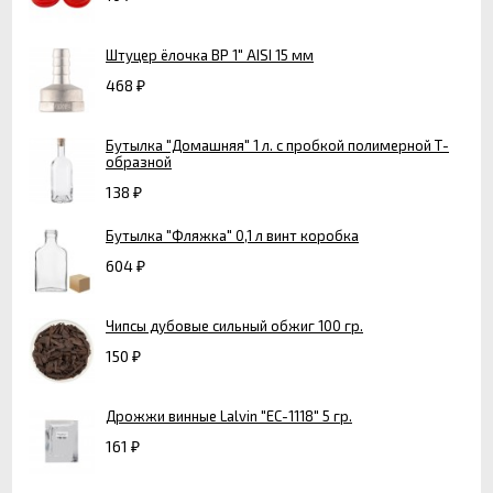
Штуцер ёлочка ВР 1" AISI 15 мм
468
₽
Бутылка "Домашняя" 1 л. с пробкой полимерной Т-
образной
138
₽
Бутылка "Фляжка" 0,1 л винт коробка
604
₽
Чипсы дубовые сильный обжиг 100 гр.
150
₽
Дрожжи винные Lalvin "EC-1118" 5 гр.
161
₽