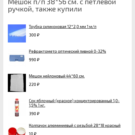
Мешок п/п 38*56 см. с петлевой
ручкой, также купили
Трубка силиконовая 12*2,0 мм 1 м/п
300
₽
Рефрактометр оптический пивной 0-32%
990
₽
Мешок нейлоновый 44*60 см.
220
₽
Сок яблочный (красное) концентрированный 1,0-
1,5% 1 кг.
390
₽
Колпачок алюминиевый с резьбой 28*18 красный
10
₽