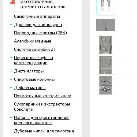
изготовления
крепкого алкоголя
Самогонные аппараты
Дрожжи для винокуров
Пароводяные котлы (ПВК)
Аламбики медные
Система Аламбик 21
Перегонные кубы и
комплектующие
Дистилляторы
Спиртовые колонны
Дефлегматоры
Прямоточные холодильники
Сухопарники и экстракторы
Сокслета
Наборы для приготовления
крепкого алкоголя
Дубовые чипсы для самогона