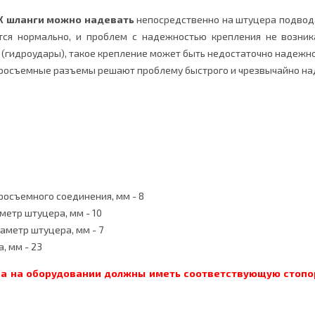
Х шланги можно надевать
непосредственно на штуцера подвода
тся нормально, и проблем с надежностью крепления не возни
 (гидроудары), такое крепление может быть недостаточно надежно
осъемные разъемы решают проблему быстрого и чрезвычайно на
осъемного соединения, мм - 8
етр штуцера, мм - 10
аметр штуцера, мм - 7
, мм - 23
а на оборудовании должны иметь соответствующую стопо