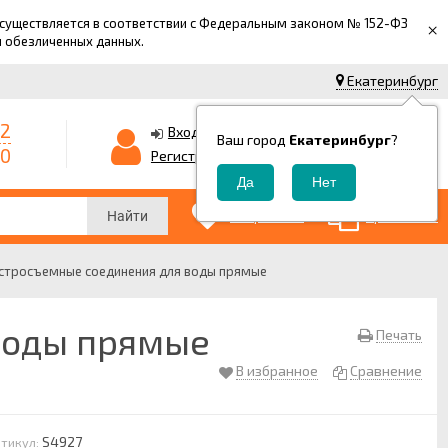
 осуществляется в соответствии с Федеральным законом № 152-ФЗ
×
й обезличенных данных.
Екатеринбург
42
0
Корзина
Вход
Ваш город
Екатеринбург
?
-0
0
Регистрация
₽
0
0
Избранные
Сравнение
Найти
стросъемные соединения для воды прямые
воды прямые
Печать
В избранное
Сравнение
S4927
тикул: