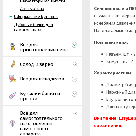
Регуляторы мощности
Автоматика
Силиконовые и ПВ
случаев они держа
Оформление бутылок
колебания давления
Дубовые бочки для
самогонщика
Предлагаемые быстр
Комплектация:
Всё для
приготовления пива
Разъем, шт. - 2
Хомут, шт. - 2
Солод и зерно
Характеристики:
Всё для виноделов
Диаметр быстр
Наружный диам
Бутылки банки и
пробки
Внутренний ди
Длина штуцера
Всё для
самостоятельного
Внимание! Штуцер
изготовления
соединения.
самогонного
аппарата