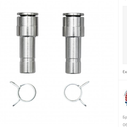
Ек
Б
Об