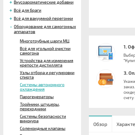
Вкусоароматические добавки
Всё для браги
Всё для вакуумной перегонки
Оборудование для самогонных
аппаратов
Многотрубные царги МЦ
1. О
Всё для угольной очистки
самогона
Выбер
Устройства для измерения
"Купит
крепости дистиллята
Узлы отбора и регулировки
3. О
спирта
Укажи
Системы автономного
заказ
охлаждения
скидк
Парогенераторы
счету
Тройники, штуцеры,
переходники
Системы безопасности
винокура
Обзор
Характ
Соленоидные клапаны