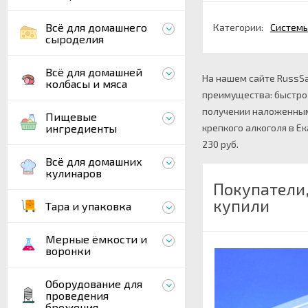
Всё для домашнего
Категории:
Системы
сыроделия
Всё для домашней
На нашем сайте RussSa
колбасы и мяса
преимущества: быстро 
получении наложенным 
Пищевые
ингредиенты
крепкого алкоголя в Ек
230 руб.
Всё для домашних
кулинаров
Покупатели
купили
Тара и упаковка
Мерные ёмкости и
воронки
Оборудование для
проведения
брожения