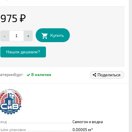
975
₽
-
+
Купить
Нашли дешевле?
атеринбург:
В наличии
Поделиться
ренд
Самогон и водка
ъём упаковки
0.00005 м³