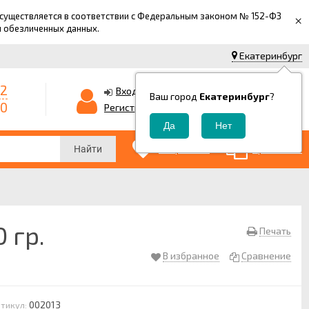
 осуществляется в соответствии с Федеральным законом № 152-ФЗ
×
й обезличенных данных.
Екатеринбург
42
0
Корзина
Вход
Ваш город
Екатеринбург
?
-0
0
Регистрация
₽
0
0
Избранные
Сравнение
Найти
 гр.
Печать
В избранное
Сравнение
002013
тикул: