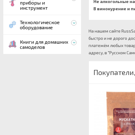
Не алкогольные на
приборы и
инструмент
В винокурение и п
Технологическое
оборудование
На нашем сайте RussSa
быстро и не дорого до
Книги для домашних
платежём любых товаро
самоделов
адресу, в "Русском Са
Покупатели,