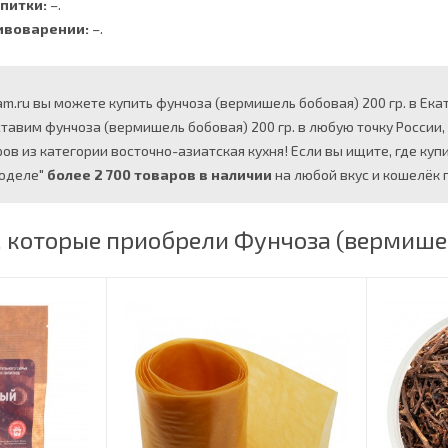
питки:
–.
ивоварении:
–.
m.ru вы можете купить фунчоза (вермишель бобовая) 200 гр. в Екат
ставим фунчоза (вермишель бобовая) 200 гр. в любую точку России
в из категории восточно-азиатская кухня! Если вы ищите, где куп
моделе"
более 2 700 товаров в наличии
на любой вкус и кошелёк п
 которые приобрели Фунчоза (вермишел