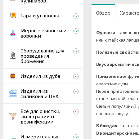
кулинаров
Обзор
Характ
Тара и упаковка
Мерные ёмкости и
Фунчоза
– длинная 
воронки
или китайская лапша
Оборудование для
Полезные свойств
проведения
брожения
Вкусоароматическ
Изделия из дуба
Применение:
фунчо
азиатские супы.
Изделия из
Перед приготовление
силикона и ПВХ
станет мягкой, эласт
Самый популярный ре
Всё для очистки,
овощи по вкусу.
фильтрации и
дезинфекции
В блюдах:
салаты, з
В кондитерских из
Измерительные