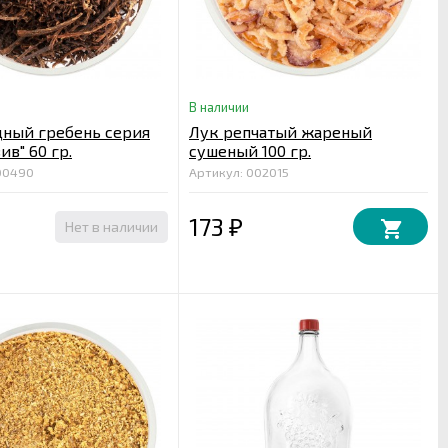
В наличии
ный гребень серия
Лук репчатый жареный
ив" 60 гр.
сушеный 100 гр.
00490
Артикул: 002015
173
Нет в наличии
₽