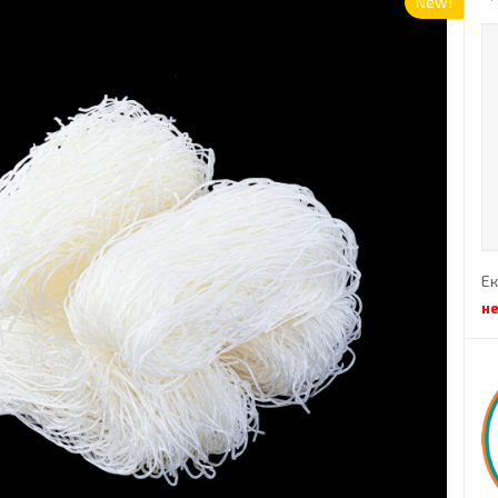
New!
Ек
н