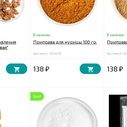
В наличии
В наличии
овления
Приправа для курицы 100 гр.
Приправа
вая"
Артикул: 001476
Артикул: 0
138
138
₽
₽
Хит!