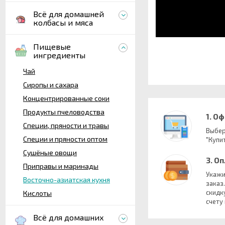
Всё для домашней
колбасы и мяса
Пищевые
ингредиенты
Чай
Сиропы и сахара
Концентрированные соки
Продукты пчеловодства
1. О
Специи, пряности и травы
Выбер
Специи и пряности оптом
"Купит
Сушёные овощи
3. О
Приправы и маринады
Укажи
Восточно-азиатская кухня
заказ
скидк
Кислоты
счету
Всё для домашних