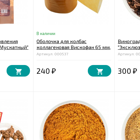
В наличии
овления
Оболочка для колбас
Виноград
 Мускатный"
коллагеновая Вискофан 65 мм,
"Эксклюз
лук 2 м.
Артикул: 000537
Артикул: 0
240
300
₽
₽