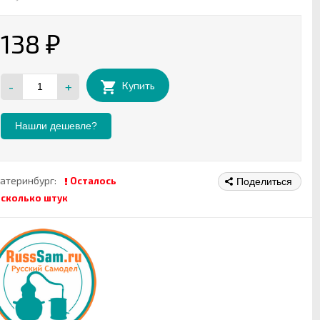
138
₽
-
+
Купить
Нашли дешевле?
атеринбург:
Осталось
Поделиться
есколько штук