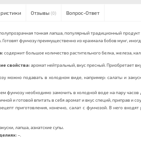
еристики
Отзывы
Вопрос-Ответ
(0)
полупрозрачная тонкая лапша, популярный традиционный продукт к
. Готовят фунчозу преимущественно из крахмала бобов мунг, иногд
а:
содержит большое количество растительного белка, железа, кали
ие свойства:
аромат нейтральный, вкус пресный. Приобретает вку
зу можно подавать в холодном виде, например: салаты и закуски
м фунчозу необходимо замочить в холодной воде на пару часов до
ичной и готовой впитать в себя аромат и вкус специй, приправ и соу
цепт приготовления, конечно, салат с фунчозой. В него входят р
акуски, лапша, азиатские супы.
делиях:
–.