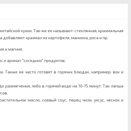
итайской кухни. Так же ее называют: стеклянная, крахмальная
а добавляют крахмал из картофеля, маниока, риса и пр.
я и магния.
с и аромат "соседних" продуктов.
. Также ее часто готовят в горячих блюдах, например: вок и
 размягчения, либо в горячей воде на 10-15 минут. Так лапша
сов.
астительное масло, соевый соус, перец чили, уксус, чеснок и