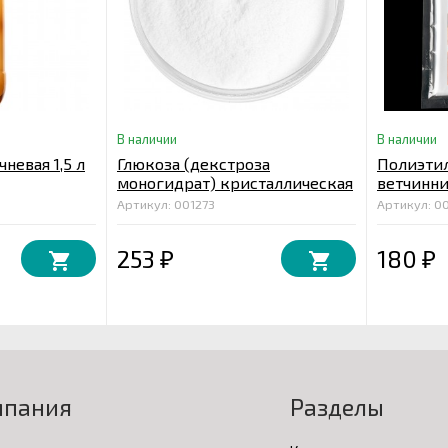
В наличии
В наличии
невая 1,5 л
Глюкоза (декстроза
Полиэти
моногидрат) кристаллическая
ветчинниц
1 кг. Китай
Артикул: 001273
Артикул: 0
253
180
₽
₽
мпания
Разделы