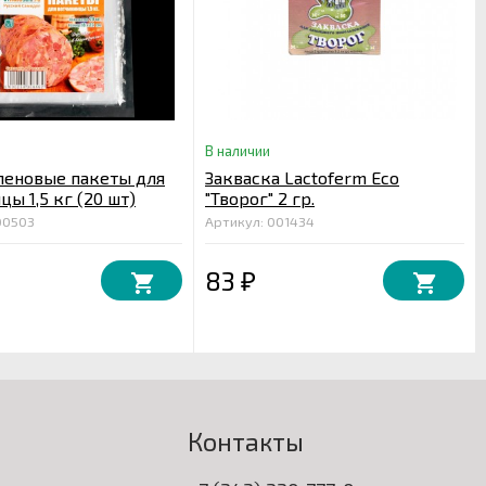
В наличии
леновые пакеты для
Закваска Lactoferm Eco
ы 1,5 кг (20 шт)
"Творог" 2 гр.
00503
Артикул: 001434
83
₽
Контакты