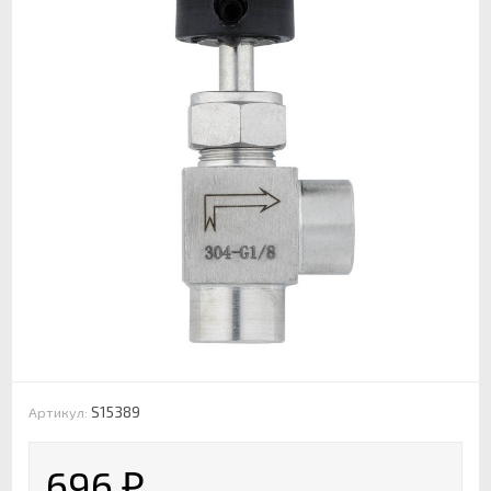
S15389
Артикул:
696
₽