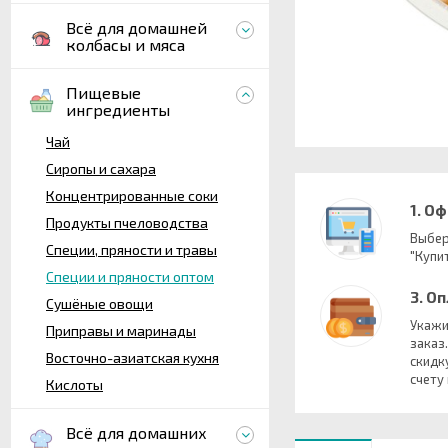
Всё для домашней
колбасы и мяса
Пищевые
ингредиенты
Чай
Сиропы и сахара
Концентрированные соки
1. О
Продукты пчеловодства
Выбер
Специи, пряности и травы
"Купит
Специи и пряности оптом
3. О
Сушёные овощи
Укажи
Приправы и маринады
заказ
Восточно-азиатская кухня
скидк
счету
Кислоты
Всё для домашних