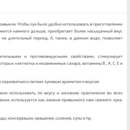
ривыкли. Чтобы лук было удобно использовать в приготовлении
анится намного дольше, приобретает более насыщенный вкус
 на длительный период. А, также, в данном виде, позволяет
ительными и противовирусными свойствами, стимулирует
оторых
: клетчатка и
незаменимые
сахара, витамины В , A, C, E и
ладковатым и легким луковым ароматом и вкусом.
жно использовать по вкусу и желанию практически во всех
акже используется как замена привычного нам свежего лука.
ды, консервации, квашения, соления, супы и пр.