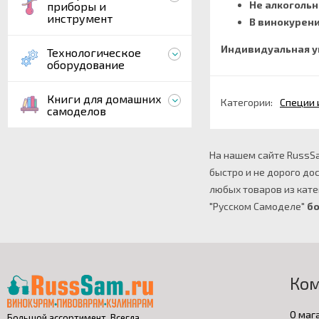
Не алкогольн
приборы и
инструмент
В винокурени
Индивидуальная у
Технологическое
оборудование
Книги для домашних
Категории:
Специи 
самоделов
На нашем сайте RussSa
быстро и не дорого до
любых товаров из кате
"Русском Самоделе"
бо
Ко
О маг
Большой ассортимент. Всегда.