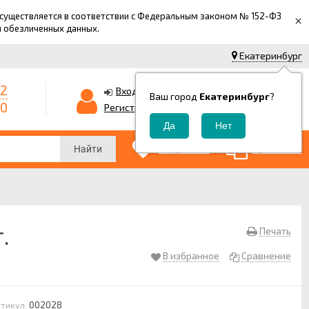
 осуществляется в соответствии с Федеральным законом № 152-ФЗ
×
й обезличенных данных.
Екатеринбург
42
0
Корзина
Вход
Ваш город
Екатеринбург
?
-0
0
Регистрация
₽
0
0
Избранные
Сравнение
Найти
.
Печать
В избранное
Сравнение
002028
тикул: