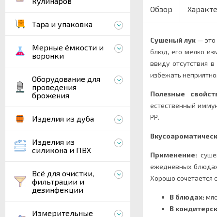
кулинаров
Обзор
Характ
Тара и упаковка
Сушеный лук
— это 
Мерные ёмкости и
блюд, его мелко из
воронки
ввиду отсутствия в
избежать неприятног
Оборудование для
проведения
Полезные свойс
брожения
естественный иммун
РР
.
Изделия из дуба
Вкусоароматическ
Изделия из
силикона и ПВХ
Применение:
сушен
ежедневных блюдах 
Всё для очистки,
Хорошо сочетается 
фильтрации и
дезинфекции
В блюдах:
мяс
В кондитерск
Измерительные