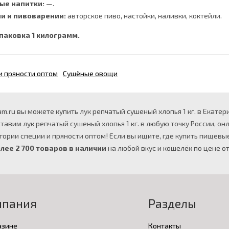
ые напитки:
—.
и и пивоварении:
авторское пиво, настойки, наливки, коктейли.
паковка 1 килограмм.
и пряности оптом
Сушёные овощи
m.ru вы можете купить лук репчатый сушеный хлопья 1 кг. в Екатер
ставим лук репчатый сушеный хлопья 1 кг. в любую точку России, 
гории специи и пряности оптом! Если вы ищите, где купить пищевые
лее 2 700 товаров в наличии
на любой вкус и кошелёк по цене от 
мпания
Разделы
азине
Контакты