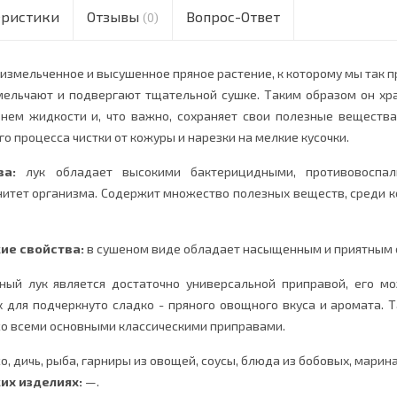
еристики
Отзывы
Вопрос-Ответ
(0)
измельченное и высушенное пряное растение, к которому мы так п
мельчают и подвергают тщательной сушке. Таким образом он хр
 нем жидкости и, что важно, сохраняет свои полезные вещества
о процесса чистки от кожуры и нарезки на мелкие кусочки.
тва:
лук обладает высокими бактерицидными, противовоспал
итет организма. С
одержит
множество
полезных
веществ
,
среди
к
ие свойства:
в сушеном виде обладает насыщенным и приятным с
ый лук является достаточно универсальной приправой, его мо
для подчеркнуто сладко - пряного овощного вкуса и аромата. Т
со всеми основными классическими приправами.
о, дичь, рыба, гарниры из овощей, соусы, блюда из бобовых, марина
их изделиях:
—.