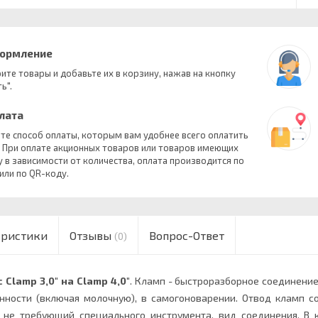
формление
ите товары и добавьте их в корзину, нажав на кнопку
ь".
плата
те способ оплаты, которым вам удобнее всего оплатить
. При оплате акционных товаров или товаров имеющих
у в зависимости от количества, оплата производится по
 или по QR-коду.
еристики
Отзывы
Вопрос-Ответ
(0)
 Clamp 3,0"
на Clamp 4,0"
. Кламп - быстроразборное соединени
ности (включая молочную), в самогоноварении. Отвод кламп со
, не требующий специального инструмента, вид соединения. В 