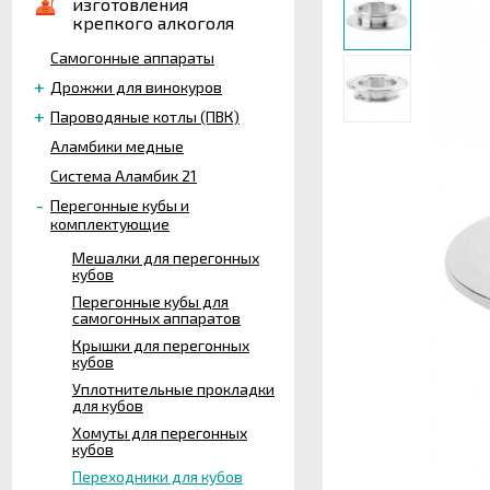
изготовления
крепкого алкоголя
Самогонные аппараты
Дрожжи для винокуров
Пароводяные котлы (ПВК)
Аламбики медные
Система Аламбик 21
Перегонные кубы и
комплектующие
Мешалки для перегонных
кубов
Перегонные кубы для
самогонных аппаратов
Крышки для перегонных
кубов
Уплотнительные прокладки
для кубов
Хомуты для перегонных
кубов
Переходники для кубов