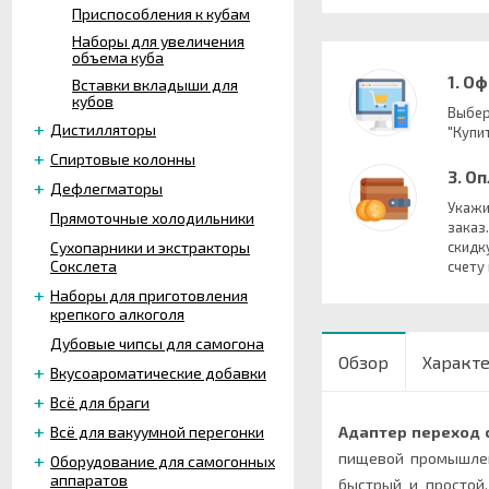
Приспособления к кубам
Наборы для увеличения
объема куба
1. О
Вставки вкладыши для
кубов
Выбер
Дистилляторы
"Купит
Спиртовые колонны
3. О
Дефлегматоры
Укажи
Прямоточные холодильники
заказ
Сухопарники и экстракторы
скидк
Сокслета
счету
Наборы для приготовления
крепкого алкоголя
Дубовые чипсы для самогона
Обзор
Характ
Вкусоароматические добавки
Всё для браги
Всё для вакуумной перегонки
Адаптер переход с
пищевой промышлен
Оборудование для самогонных
аппаратов
быстрый и простой