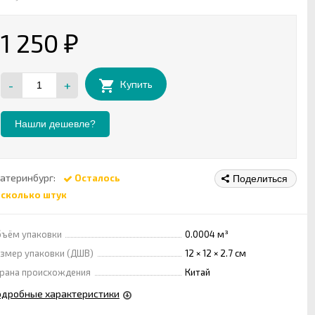
1 250
₽
-
+
Купить
Нашли дешевле?
атеринбург:
Осталось
Поделиться
есколько штук
ъём упаковки
0.0004 м³
змер упаковки (ДШВ)
12 × 12 × 2.7 см
рана происхождения
Китай
одробные характеристики