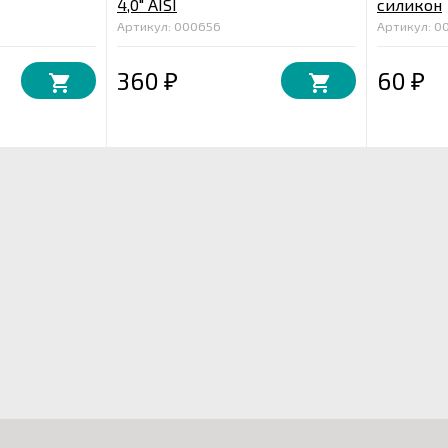
4,0" AISI
силикон
Артикул: 000656
Артикул: 0
360
60
₽
₽