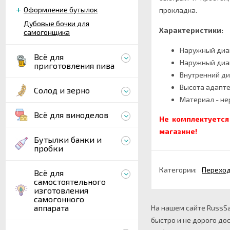
Оформление бутылок
прокладка.
Дубовые бочки для
Характеристики:
самогонщика
Наружный диаме
Всё для
Наружный диаме
приготовления пива
Внутренний ди
Высота адапте
Солод и зерно
Материал - н
Всё для виноделов
Не комплектуетс
магазине!
Бутылки банки и
пробки
Категории:
Переход
Всё для
самостоятельного
изготовления
самогонного
аппарата
На нашем сайте RussSa
быстро и не дорого до