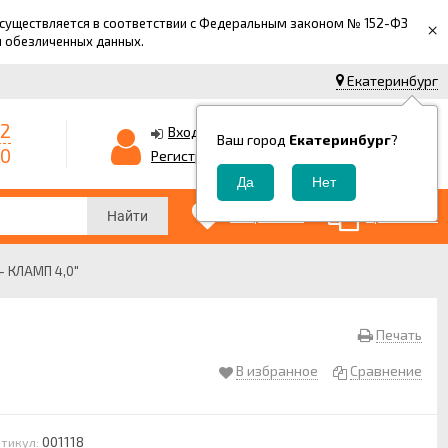
 осуществляется в соответствии с Федеральным законом № 152-ФЗ
×
й обезличенных данных.
Екатеринбург
42
0
Корзина
Вход
Ваш город
Екатеринбург
?
-0
0
Регистрация
₽
0
0
Избранные
Сравнение
Найти
- КЛАМП 4,0"
Печать
В избранное
Сравнение
001118
тикул: