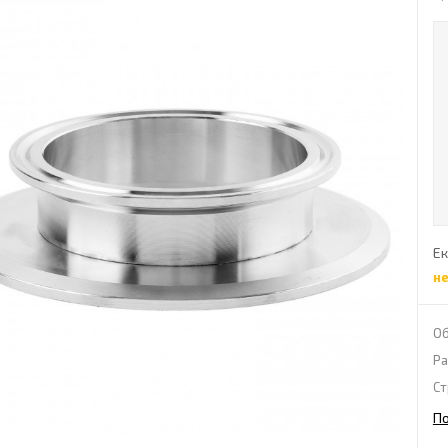
Ек
н
Об
Ра
Ст
П