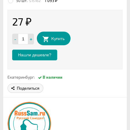
50 шт.
1 093
S15162
₽
27
₽
-
+
Купить
Нашли дешевле?
Екатеринбург:
В наличии
Поделиться