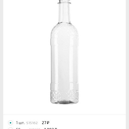
1 шт.
27
S15162
₽