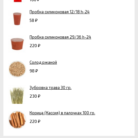
Пробка силиконовая 12/18 h-24
58
₽
Пробка силиконовая 29/36 h-24
220
₽
Солод ржаной
98
₽
Зубровка трава 30 гр.
230
₽
Корица (Кассия) в палочках 100 гр.
220
₽