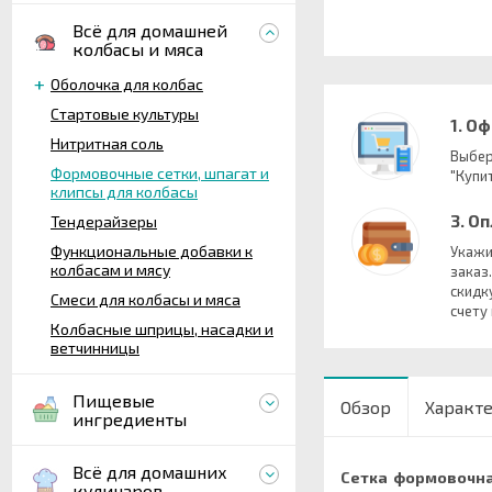
Всё для домашней
колбасы и мяса
Оболочка для колбас
Стартовые культуры
1. О
Нитритная соль
Выбер
Формовочные сетки, шпагат и
"Купит
клипсы для колбасы
3. О
Тендерайзеры
Функциональные добавки к
Укажи
колбасам и мясу
заказ
скидк
Смеси для колбасы и мяса
счету
Колбасные шприцы, насадки и
ветчинницы
Пищевые
Обзор
Характ
ингредиенты
Всё для домашних
Сетка формовочн
кулинаров