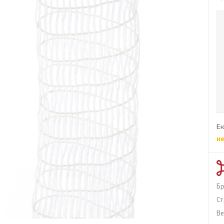
Ек
н
Б
Ст
Ве