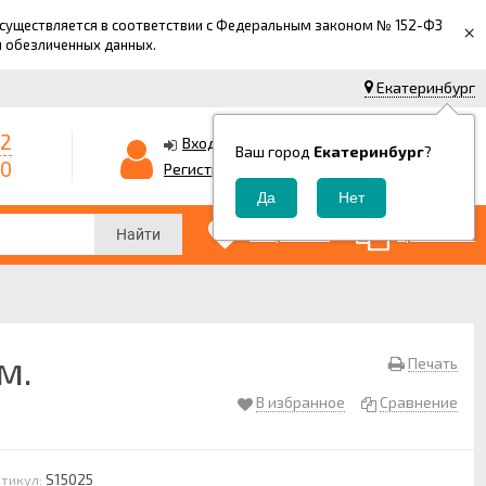
 осуществляется в соответствии с Федеральным законом № 152-ФЗ
×
й обезличенных данных.
Екатеринбург
42
0
Корзина
Вход
Ваш город
Екатеринбург
?
-0
0
Регистрация
₽
0
0
Избранные
Сравнение
Найти
м.
Печать
В избранное
Сравнение
S15025
тикул: