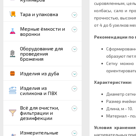
сыровяленным, цель
колбасы, сало и пр
Тара и упаковка
прочностью, высоки
от 4 до 6 узелков м
Мерные ёмкости и
воронки
Рекомендации по
Оборудование для
Сформированн
проведения
образуют петл
брожения
Сетку можно 
ориентировать
Изделия из дуба
Характеристики:
Изделия из
силикона и ПВХ
Диаметр сетки
Размер ячейки 
Всё для очистки,
Длина, м - 10.
фильтрации и
Материал - по
дезинфекции
Условия хранения
Измерительные
нагревательных при