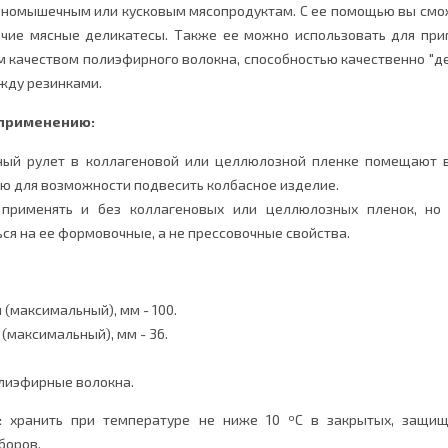
номышечным или кусковым мясопродуктам. С ее помощью вы сможе
очие мясные деликатесы. Также ее можно использовать для при
м качеством полиэфирного волокна, способностью качественно "д
ежду резинками.
 применению:
ый рулет в коллагеновой или целлюлозной пленке помещают в 
ю для возможности подвесить колбасное изделие.
применять и без коллагеновых или целлюлозных пленок, но 
ся на ее формовочные, а не прессовочные свойства.
 (максимальный), мм - 100.
(максимальный), мм - 36.
лиэфирные волокна.
:
хранить при температуре не ниже 10 ºС в закрытых, защищ
боров.