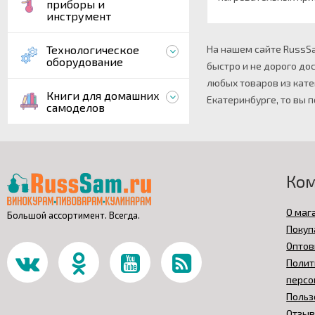
приборы и
инструмент
Технологическое
На нашем сайте RussSa
оборудование
быстро и не дорого до
любых товаров из кате
Книги для домашних
Екатеринбурге, то вы 
самоделов
Ко
О маг
Большой ассортимент. Всегда.
Покуп
Оптов
Полит
персо
Польз
Отзы