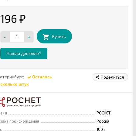
196
₽
-
+
Купить
Нашли дешевле?
атеринбург:
Осталось
Поделиться
есколько штук
ренд
РОСНЕТ
рана происхождения
Россия
с
100 г