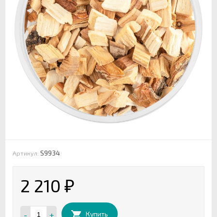
S9934
Артикул:
2 210
₽
-
+
Купить