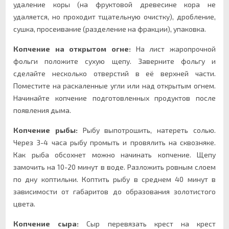
удаление коры (на фруктовой древесине кора не
удаляется, но проходит тщательную очистку), дробление,
сушка, просеивание (разделение на фракции), упаковка.
Копчение на открытом огне:
На лист жаропрочной
фольги положите сухую щепу. Заверните фольгу и
сделайте несколько отверстий в её верхней части.
Поместите на раскаленные угли или над открытым огнем.
Начинайте копчение подготовленных продуктов после
появления дыма.
Копчение рыбы:
Рыбу выпотрошить, натереть солью.
Через 3-4 часа рыбу промыть и провялить на сквозняке.
Как рыба обсохнет можно начинать копчение. Щепу
замочить на 10-20 минут в воде. Разложить ровным слоем
по дну коптильни. Коптить рыбу в среднем 40 минут в
зависимости от габаритов до образования золотистого
цвета.
Копчение сыра:
Сыр перевязать крест на крест