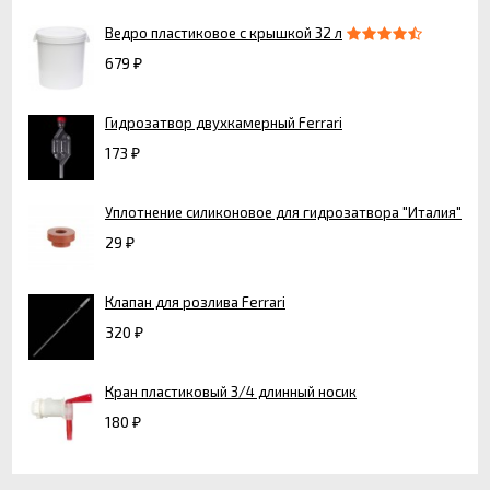
Ведро пластиковое с крышкой 32 л
679
₽
Гидрозатвор двухкамерный Ferrari
173
₽
Уплотнение силиконовое для гидрозатвора "Италия"
29
₽
Клапан для розлива Ferrari
320
₽
Кран пластиковый 3/4 длинный носик
180
₽