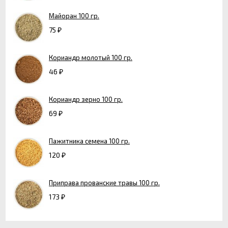
Майоран 100 гр.
75
₽
Кориандр молотый 100 гр.
46
₽
Кориандр зерно 100 гр.
69
₽
Пажитника семена 100 гр.
120
₽
Приправа прованские травы 100 гр.
173
₽