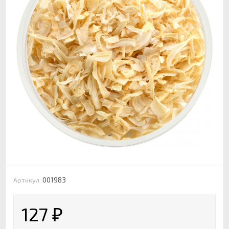
001983
Артикул:
127
₽