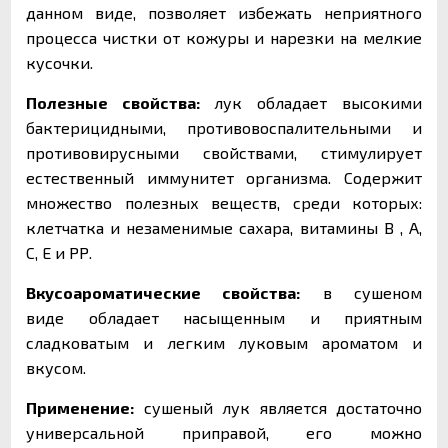
данном виде, позволяет избежать неприятного
процесса чистки от кожуры и нарезки на мелкие
кусочки.
Полезные свойства:
лук обладает высокими
бактерицидными, противовоспалительными и
противовирусными свойствами, стимулирует
естественный иммунитет организма. С
одержит
множество
полезных
веществ
,
среди
к
оторых
:
клетчатка и
незаменимые
сахара, витамины В , A,
C, E и РР
.
Вкусоароматические свойства:
в сушеном
виде обладает насыщенным и приятным
сладковатым и легким луковым ароматом и
вкусом.
Применение:
сушеный лук является достаточно
универсальной приправой, его можно