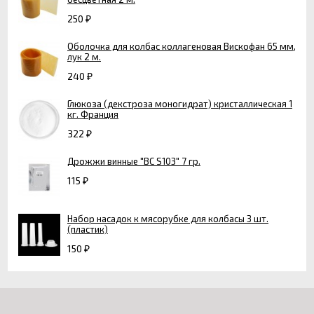
250
₽
Оболочка для колбас коллагеновая Вискофан 65 мм,
лук 2 м.
240
₽
Глюкоза (декстроза моногидрат) кристаллическая 1
кг. Франция
322
₽
Дрожжи винные "ВС S103" 7 гр.
115
₽
Набор насадок к мясорубке для колбасы 3 шт.
(пластик)
150
₽