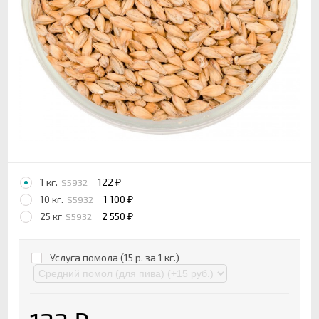
1 кг.
122
S5932
₽
10 кг.
1 100
S5932
₽
25 кг
2 550
S5932
₽
Услуга помола (15 р. за 1 кг.)