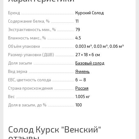
Бренд
Курский Солод
Содержание белка, %
11
Экстрактивность мин., %
79
Влажность макс., %
4.5
Объём упаковки
0.003 м³, 0.03 м³, 0.06 м³
Размер упаковки (ДШВ)
27 × 18 × 6 см
Доля засыпи
Базовый солод
Вид зерна
Ячмень
EBC, цветность солода
6 — 8
Страна происхождения
Россия
Вес
1.005 кг
Доля в засыпи, до %
100
Солод Курск "Венский"
отзывы