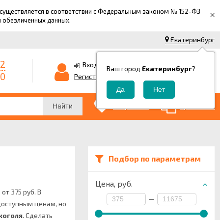
 осуществляется в соответствии с Федеральным законом № 152-ФЗ
×
й обезличенных данных.
Екатеринбург
42
0
Корзина
Вход
Ваш город
Екатеринбург
?
-0
0
Регистрация
₽
0
0
Избранные
Сравнение
Найти
Подбор по параметрам
Цена,
руб.
от 375 руб. В
—
доступным ценам, но
коголя
.
Сделать