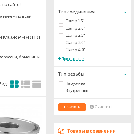
з на сайте!
Тип соединения
латежём по всей
Clamp 1.5"
Clamp 2.0"
таможенного
Clamp 2.5"
Clamp 3.0"
Clamp 4.0"
елоруссии, Армении и
Показать все
Тип резьбы
Наружная
Вид:
Внутренняя
Очистить
Товары в сравнении