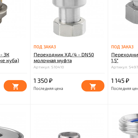
ПОД ЗАКАЗ
ПОД ЗАКАЗ
- 3К
Переходник ХД/4 - DN50
Переходни
ке куба)
молочная муфта
1,5"
Артикул: S10410
Артикул: S49
1 350
1 145
₽
₽
Последняя цена
Последняя це