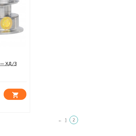
 — ХД/3
←
1
2