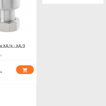
к ХД/4 - ХД/3
78
на