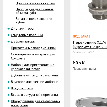
Приспособления к кубам
Наборы для увеличения
объема куба
Вставки вкладыши для
кубов
Дистилляторы
Спиртовые колонны
ПОД ЗАКАЗ
Дефлегматоры
Переходник ХД/4 
(крепится к крыш
Прямоточные холодильники
Артикул: S4970
Сухопарники и экстракторы
Сокслета
845
₽
Наборы для приготовления
крепкого алкоголя
Последняя цена
Дубовые чипсы для самогона
Вкусоароматические добавки
Всё для браги
Всё для вакуумной перегонки
Оборудование для самогонных
аппаратов