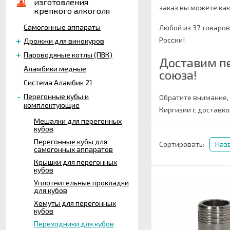
изготовления
заказ вы можете как 
крепкого алкоголя
Самогонные аппараты
Любой из 37 товаро
России!
Дрожжи для винокуров
Пароводяные котлы (ПВК)
Доставим п
Аламбики медные
союза!
Система Аламбик 21
Перегонные кубы и
Обратите внимание,
комплектующие
Киргизии с доставко
Мешалки для перегонных
кубов
Перегонные кубы для
Сортировать:
Наз
самогонных аппаратов
Крышки для перегонных
кубов
Уплотнительные прокладки
для кубов
Хомуты для перегонных
кубов
Переходники для кубов