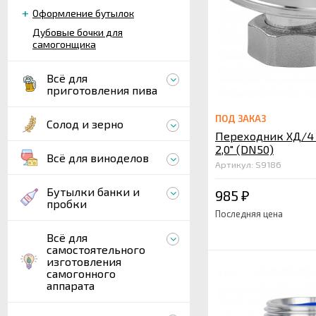
Оформление бутылок
Дубовые бочки для
самогонщика
Всё для
приготовления пива
ПОД ЗАКАЗ
Солод и зерно
Переходник ХД/4
2,0" (DN50)
Всё для виноделов
Артикул: S9186
Бутылки банки и
985
₽
пробки
Последняя цена
Всё для
самостоятельного
изготовления
самогонного
аппарата