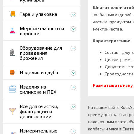
Шпагат хлопчато
Тара и упаковка
колбасных изделий, 
чистым продуктом 
Мерные ёмкости и
электричества.
воронки
Характеристики:
Оборудование для
Состав - джут
проведения
брожения
Диаметр, мм -
Допустимые о
Изделия из дуба
Срок годности 
Разматывать изну
Изделия из
силикона и ПВХ
Всё для очистки,
На нашем сайте RussSam
фильтрации и
преимущества: быстро 
дезинфекции
наложенным платежём л
колбасы и мяса в Екате
Измерительные