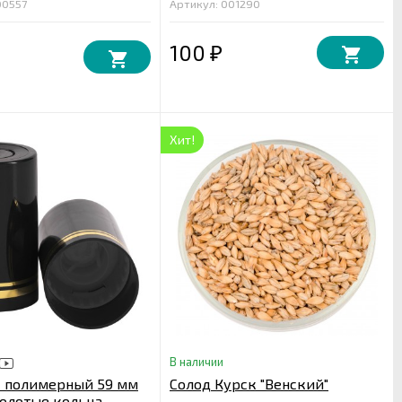
00557
Артикул: 001290
100
₽
Хит!
В наличии
к полимерный 59 мм
Солод Курск "Венский"
олотые кольца