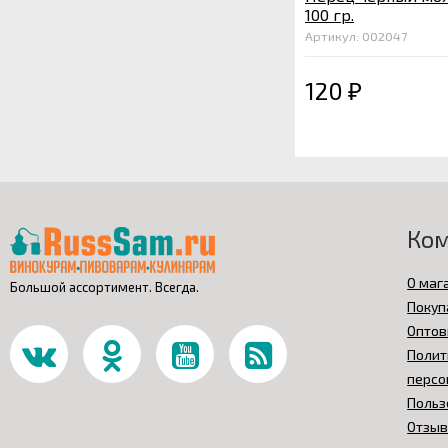
100 гр.
Артикул: 002047
120
₽
Ко
О маг
Большой ассортимент. Всегда.
Покуп
Оптов
Полит
персо
Польз
Отзы