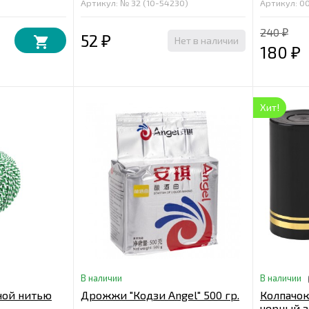
Артикул: № 32 (10-54230)
Артикул: 0
240
₽
52
Нет в наличии
₽
180
₽
Хит!
В наличии
В наличии
ной нитью
Дрожжи "Кодзи Angel" 500 гр.
Колпачо
черный з