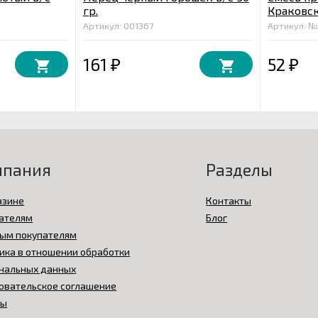
гр.
Краковск
гр.
Артикул: 001367
Артикул: №
161
52
₽
₽
мпания
Разделы
азине
Контакты
ателям
Блог
ым покупателям
ика в отношении обработки
нальных данных
овательское соглашение
вы