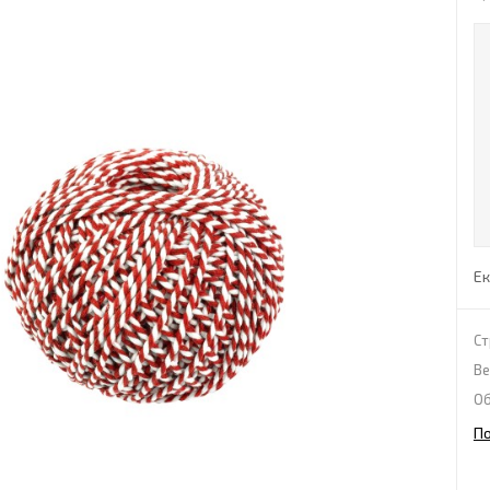
Ек
Ст
Ве
Об
П