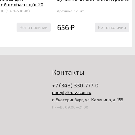
ой колбасы п/к 20
 18 (10-0-53090)
Артикул: 12 шт.
656
Нет в наличии
Нет в наличии
₽
Контакты
+7 (343) 330-777-0
noreply@russsam.ru
г. Екатеринбург, ул. Калинина, д. 155
Пн—Вс 09:00—21:00