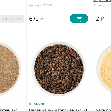
Артикул: S7018
Артикул: 0
679
12
Нет в наличии
₽
₽
В наличии
отый в/с
Перец черный горошек в/с 50
Смесь пр