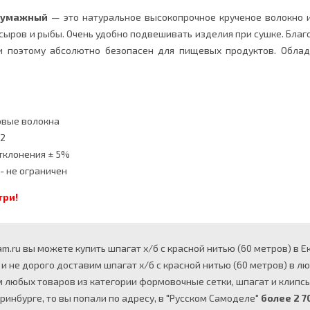
бумажный
— это натуральное высокопрочное крученое волокно из
сыров и рыбы. Очень удобно подвешивать изделия при сушке. Бла
и поэтому абсолютно безопасен для пищевых продуктов. Облад
овые волокна
 2
тклонения ± 5%
- не ограничен
три!
.ru вы можете купить шпагат х/б с красной нитью (60 метров) в Ек
и не дорого доставим шпагат х/б с красной нитью (60 метров) в лю
юбых товаров из категории формовочные сетки, шпагат и клипсы 
ринбурге, то вы попали по адресу, в "Русском Самоделе"
более 2 7