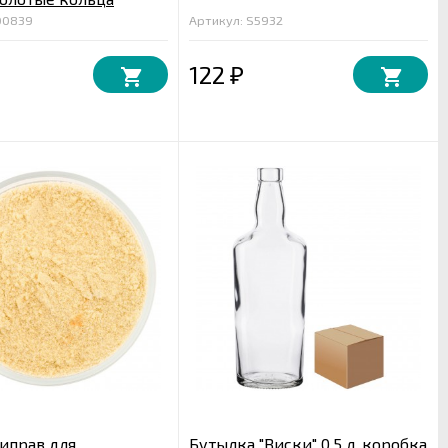
00839
Артикул: S5932
122
₽
иправ для
Бутылка "Виски" 0,5 л. коробка