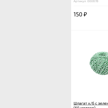
Артикул: 000678
150
₽
Шпагат х/б с зеле
(60 метров)