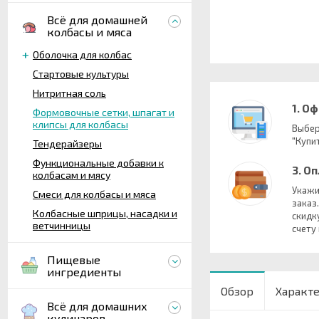
Всё для домашней
колбасы и мяса
Оболочка для колбас
Стартовые культуры
Нитритная соль
1. О
Формовочные сетки, шпагат и
клипсы для колбасы
Выбер
"Купит
Тендерайзеры
Функциональные добавки к
3. О
колбасам и мясу
Укажи
Смеси для колбасы и мяса
заказ
Колбасные шприцы, насадки и
скидк
ветчинницы
счету
Пищевые
ингредиенты
Обзор
Характ
Всё для домашних
кулинаров