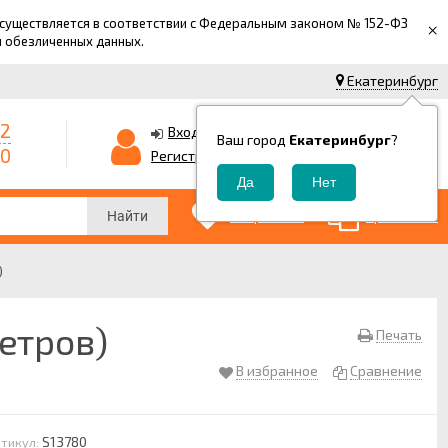
 осуществляется в соответствии с Федеральным законом № 152-ФЗ
×
й обезличенных данных.
Екатеринбург
42
0
Корзина
Вход
Ваш город
Екатеринбург
?
-0
0
Регистрация
₽
0
0
Избранные
Сравнение
Найти
)
етров)
Печать
В избранное
Сравнение
S13780
тикул: