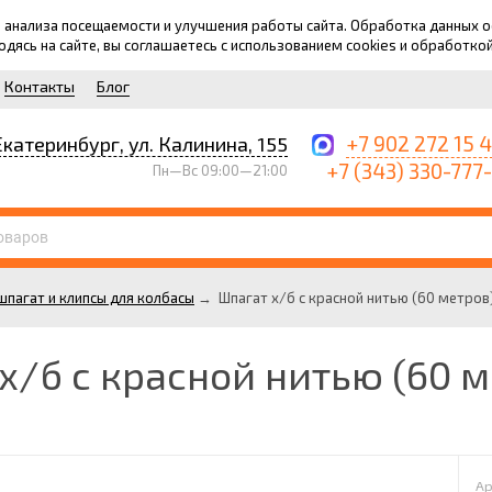
для анализа посещаемости и улучшения работы сайта. Обработка данных
ходясь на сайте, вы соглашаетесь с использованием cookies и обработко
Контакты
Блог
+7 902 272 15 
Екатеринбург, ул. Калинина, 155
+7 (343) 330-777
Пн—Вс 09:00—21:00
пагат и клипсы для колбасы
→
Шпагат х/б с красной нитью (60 метров
х/б с красной нитью (60 м
Ар