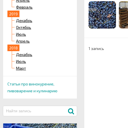
Апрель
Февраль
2019
Декабрь
Октябрь
Июль
Апрель
2018
1 запись
Декабрь
Июль
Март
Статьи про винокурение,
пивоварение и кулинарию