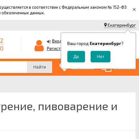
 осуществляется в соответствии с Федеральным законом № 152-ФЗ
×
й обезличенных данных.
Екатеринбург
42
0
Корзина
Вход
Ваш город
Екатеринбург
?
-0
0
Регистрация
₽
0
0
Избранные
Сравнение
Найти
урение, пивоварение и