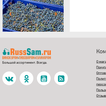
Ко
О маг
Большой ассортимент. Всегда.
Покуп
Оптов
Полит
персо
Польз
Отзы