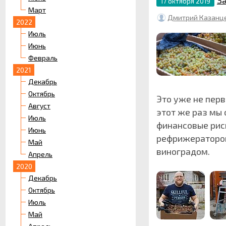
За
17 октября 2019
Март
Дмитрий Казанц
2022
Июль
Июнь
Февраль
2021
Декабрь
Октябрь
Это уже не перв
Август
этот же раз мы 
Июль
финансовые риск
Июнь
рефрижератором
Май
виноградом.
Апрель
2020
Декабрь
Октябрь
Июль
Май