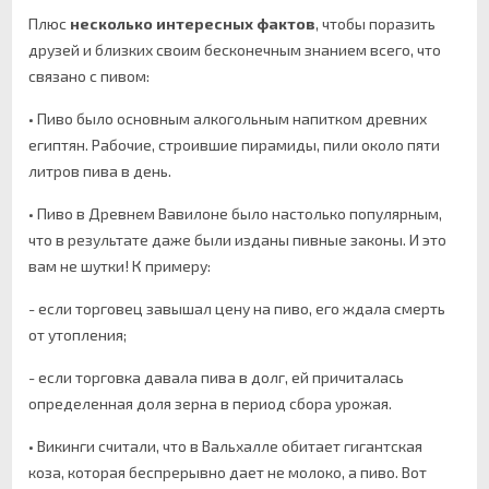
Плюс
несколько интересных фактов
, чтобы поразить
друзей и близких своим бесконечным знанием всего, что
связано с пивом:
• Пиво было основным алкогольным напитком древних
египтян. Рабочие, строившие пирамиды, пили около пяти
литров пива в день.
• Пиво в Древнем Вавилоне было настолько популярным,
что в результате даже были изданы пивные законы. И это
вам не шутки! К примеру:
- если торговец завышал цену на пиво, его ждала смерть
от утопления;
- если торговка давала пива в долг, ей причиталась
определенная доля зерна в период сбора урожая.
• Викинги считали, что в Вальхалле обитает гигантская
коза, которая беспрерывно дает не молоко, а пиво. Вот