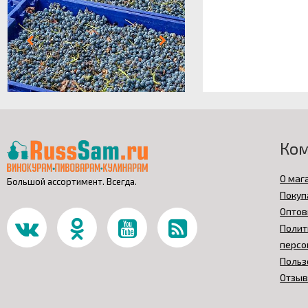
Ко
О маг
Большой ассортимент. Всегда.
Покуп
Оптов
Полит
персо
Польз
Отзы