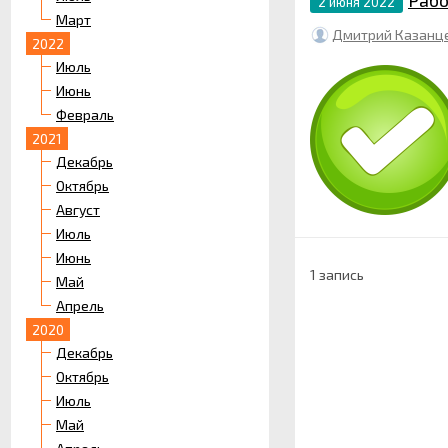
Рабо
2 июня 2022
Март
Дмитрий Казанц
2022
Июль
Июнь
Февраль
2021
Декабрь
Октябрь
Август
Июль
Июнь
1 запись
Май
Апрель
2020
Декабрь
Октябрь
Июль
Май