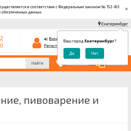
 осуществляется в соответствии с Федеральным законом № 152-ФЗ
×
й обезличенных данных.
Екатеринбург
42
0
Корзина
Вход
Ваш город
Екатеринбург
?
-0
0
Регистрация
₽
0
0
Избранные
Сравнение
Найти
ние, пивоварение и