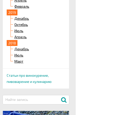
Апрель
Февраль
2019
Декабрь
Октябрь
Июль
Апрель
2018
Декабрь
Июль
Март
Статьи про винокурение,
пивоварение и кулинарию