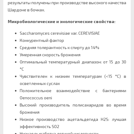
результаты получены при производстве высокого качества
Шардоне в бочках.
Микробиологические и энологические свойства:
Saccharomyces cerevisiae var. CEREVISIAE
Конкурентный фактор
Средняя толерантность к спирту до 14%
Умеренная скорость брожения
Оптимальный температурный диапазон: от 15 до 30
°C
Чувствителен к низким температурам (<15 °C) в
осветленных суслах
Положительное взаимодействие с бактериями
Oenococcus oeni
Высокий производитель полисахаридов во время
брожения
Низкое производство ацетальдегида H2S: лучшая
эффективность SO2
Низкая выработка летучей кислотности