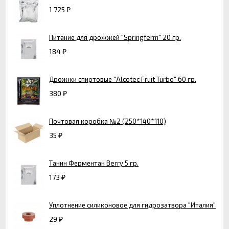
1 725
₽
Питание для дрожжей "Springferm" 20 гр.
184
₽
Дрожжи спиртовые "Alcotec Fruit Turbo" 60 гр.
380
₽
Почтовая коробка №2 (250*140*110)
35
₽
Танин Ферментан Berry 5 гр.
173
₽
Уплотнение силиконовое для гидрозатвора "Италия"
29
₽