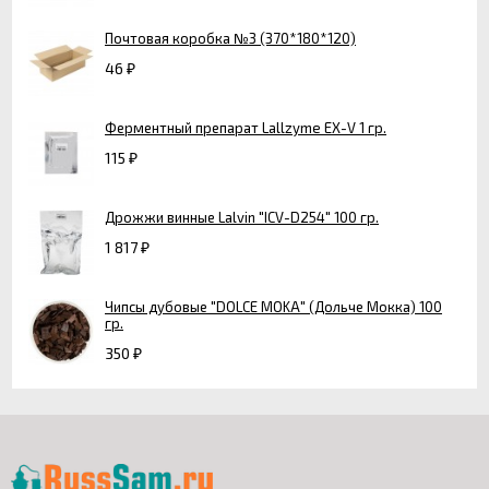
Почтовая коробка №3 (370*180*120)
46
₽
Ферментный препарат Lallzyme EX-V 1 гр.
115
₽
Дрожжи винные Lalvin "ICV-D254" 100 гр.
1 817
₽
Чипсы дубовые "DOLCE MOKA" (Дольче Мокка) 100
гр.
350
₽