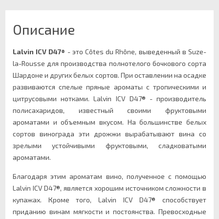
Описание
Lalvin ICV D47®
- это Côtes du Rhône, выведенный в Suze-
la-Rousse для производства полнотелого бочкового сорта
Шардоне и других белых сортов. При оставлении на осадке
развиваются спелые пряные ароматы с тропическими и
цитрусовыми нотками. Lalvin ICV D47® - производитель
полисахаридов, известный своими фруктовыми
ароматами и объемным вкусом. На большинстве белых
сортов винограда эти дрожжи вырабатывают вина со
зрелыми устойчивыми фруктовыми, сладковатыми
ароматами.
Благодаря этим ароматам вино, полученное с помощью
Lalvin ICV D47®, является хорошим источником сложности в
купажах. Кроме того, Lalvin ICV D47® способствует
приданию винам мягкости и постоянства. Превосходные