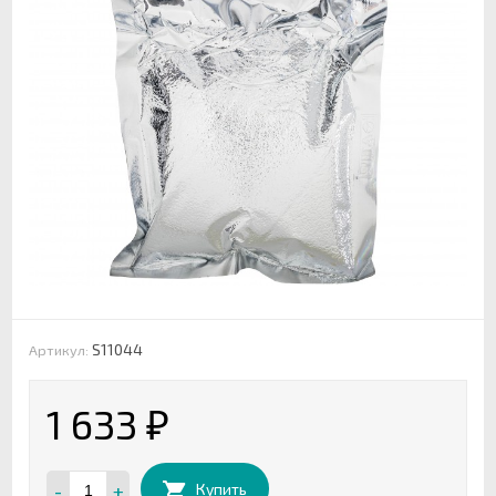
S11044
Артикул:
1 633
₽
-
+
Купить