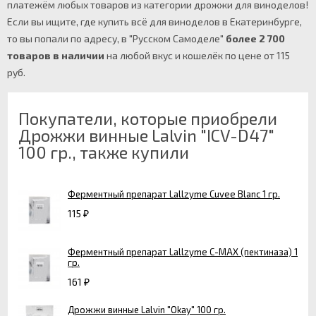
платежём любых товаров из категории дрожжи для виноделов!
Если вы ищите, где купить всё для виноделов в Екатеринбурге,
то вы попали по адресу, в "Русском Самоделе"
более 2 700
товаров в наличии
на любой вкус и кошелёк по цене от 115
руб.
Покупатели, которые приобрели
Дрожжи винные Lalvin "ICV-D47"
100 гр., также купили
Ферментный препарат Lallzyme Cuvee Blanc 1 гр.
115
₽
Ферментный препарат Lallzyme C-MAX (пектиназа) 1
гр.
161
₽
Дрожжи винные Lalvin "Okay" 100 гр.