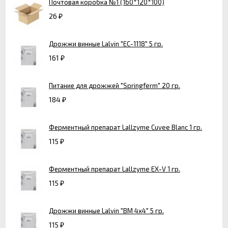
Почтовая коробка №1 (160*120*100)
26
₽
Дрожжи винные Lalvin "EC-1118" 5 гр.
161
₽
Питание для дрожжей "Springferm" 20 гр.
184
₽
Ферментный препарат Lallzyme Cuvee Blanc 1 гр.
115
₽
Ферментный препарат Lallzyme EX-V 1 гр.
115
₽
Дрожжи винные Lalvin "BM 4x4" 5 гр.
115
₽